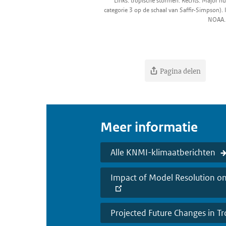
Links: tropische stormen. Rechts: Major h
categorie 3 op de schaal van Saffir-Simpson). I
NOAA.
Pagina delen
Meer informatie
Alle KNMI-klimaatberichten
Impact of Model Resolution o
Projected Future Changes in T