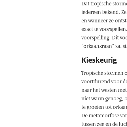
Dat tropische storm
iedereen bekend. Ze
en wanneer ze ontst
exact te voorspelle
voorspelling. Dit vo
“orkaankraan” zal s
Kieskeurig
Tropische stormen o
voortdurend voor de
naar het westen met
niet warm genoeg, o
te groeien tot orka
De metamorfose van 
tussen zee en de luc