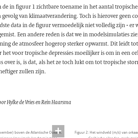
om de in figuur 1 zichtbare toename in het aantal tropisch
n gevolg van klimaatverandering. Toch is hierover geen 
te data in de figuur vermoedelijk niet volledig zijn - er
emist. Een andere reden is dat we in modelsimulaties zien
g de atmosfeer hogerop sterker opwarmt. Dit leidt tot 
het voor tropische depressies moeilijker is om in een o
over is, is dat, als het ze toch lukt om tot tropische stor
eftiger zullen zijn.
or Hylke de Vries en Rein Haarsma
ovember) boven de Atlantische Oceaan.
Figuur 2: Het windveld (m/s) van orka