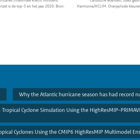
urricanes (maximale kracht minstens
Caribische eilanden, zoals ges
nzet is de top-3 en het jaar 2020. Bron:
Harmonie/HCLIM. Oranje/rode kleuren
Why the Atlantic hurricane season has had record 
n Tropical Cyclone Simulation Using the HighResMIP–PRIMA
ropical Cyclones Using the CMIP6 HighResMIP Multimodel E