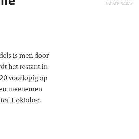
lle
FOTO PIXABAY
ddels is men door
t het restant in
020 voorlopig op
izoen meenemen
tot 1 oktober.