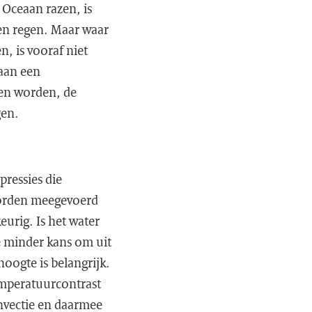
 Oceaan razen, is
en regen. Maar waar
, is vooraf niet
 aan een
oen worden, de
gen.
ressies die
 worden meegevoerd
urig. Is het water
e minder kans om uit
oogte is belangrijk.
emperatuurcontrast
onvectie en daarmee