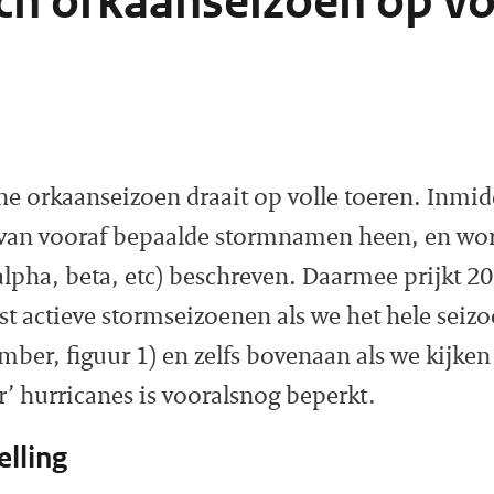
ch orkaanseizoen op vo
che orkaanseizoen draait op volle toeren. Inmi
 van vooraf bepaalde stormnamen heen, en word
(alpha, beta, etc) beschreven. Daarmee prijkt 2
est actieve stormseizoenen als we het hele se
mber, figuur 1) en zelfs bovenaan als we kijken 
r’ hurricanes is vooralsnog beperkt.
elling