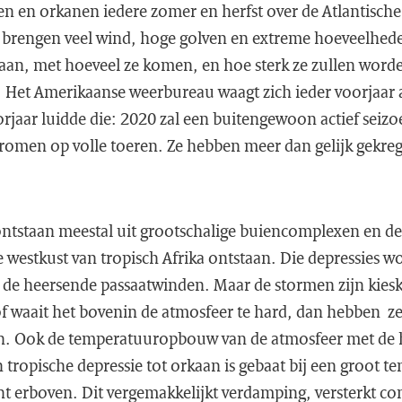
en en orkanen iedere zomer en herfst over de Atlantische
 brengen veel wind, hoge golven en extreme hoeveelhed
aan, met hoeveel ze komen, en hoe sterk ze zullen worden
n. Het Amerikaanse weerbureau waagt zich ieder voorjaar
orjaar luidde die: 2020 zal een buitengewoon actief seiz
tromen op volle toeren. Ze hebben meer dan gelijk gekre
ntstaan meestal uit grootschalige buiencomplexen en dep
 westkust van tropisch Afrika ontstaan. Die depressies
 de heersende passaatwinden. Maar de stormen zijn kieske
f waait het bovenin de atmosfeer te hard, dan hebben z
an. Ook de temperatuuropbouw van de atmosfeer met de h
tropische depressie tot orkaan is gebaat bij een groot t
ht erboven. Dit vergemakkelijkt verdamping, versterkt c