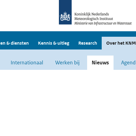
en & diensten
Kennis & uitleg
Research
Over het KNM
Internationaal
Werken bij
Nieuws
Agend