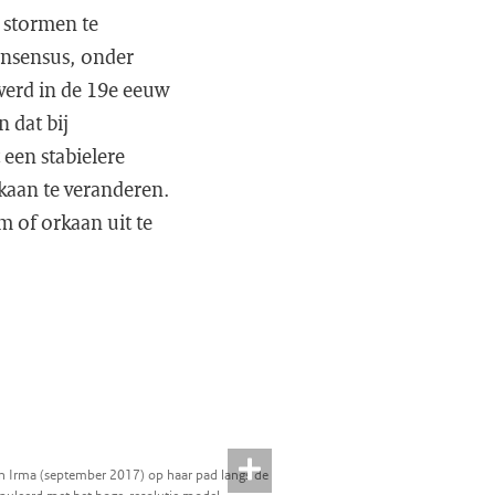
e stormen te
consensus, onder
 werd in de 19e eeuw
 dat bij
een stabielere
rkaan te veranderen.
m of orkaan uit te
an Irma (september 2017) op haar pad langs de