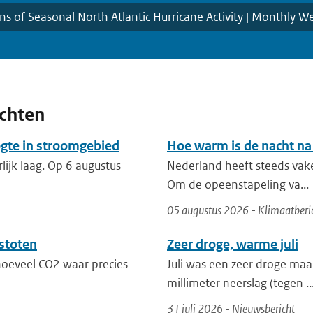
ons of Seasonal North Atlantic Hurricane Activity | Monthly 
ichten
ogte in stroomgebied
Hoe warm is de nacht na
lijk laag. Op 6 augustus
Nederland heeft steeds vak
Om de opeenstapeling va...
05 augustus 2026 - Klimaatberi
stoten
Zeer droge, warme juli
 hoeveel CO2 waar precies
Juli was een zeer droge maa
millimeter neerslag (tegen ..
31 juli 2026 - Nieuwsbericht