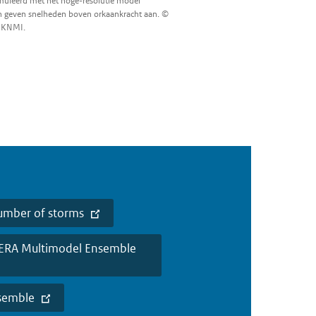
imuleerd met het hoge-resolutie model
 geven snelheden boven orkaankracht aan. ©
KNMI.
number of storms
VERA Multimodel Ensemble
nsemble