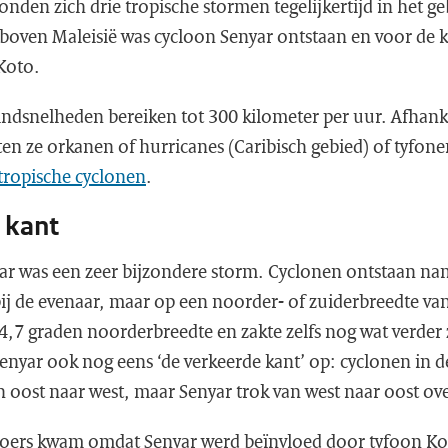
vonden zich drie tropische stormen tegelijkertijd in het ge
 boven Maleisië was cycloon Senyar ontstaan en voor de 
Koto.
dsnelheden bereiken tot 300 kilometer per uur. Afhanke
en ze orkanen of hurricanes (Caribisch gebied) of tyfonen
 tropische cyclonen
.
 kant
ar was een zeer bijzondere storm. Cyclonen ontstaan na
bij de evenaar, maar op een noorder- of zuiderbreedte va
4,7 graden noorderbreedte en zakte zelfs nog wat verder 
nyar ook nog eens ‘de verkeerde kant’ op: cyclonen in d
 oost naar west, maar Senyar trok van west naar oost ov
oers kwam omdat Senyar werd beïnvloed door tyfoon Koto,