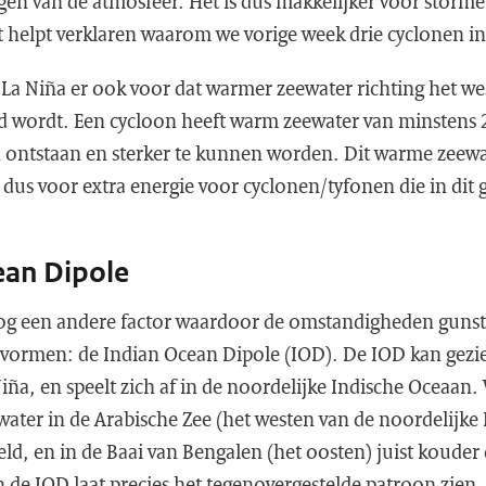
ijgen van de atmosfeer. Het is dus makkelijker voor stor
 helpt verklaren waarom we vorige week drie cyclonen in
La Niña er ook voor dat warmer zeewater richting het wes
d wordt. Een cycloon heeft warm zeewater van minstens 
ontstaan en sterker te kunnen worden. Dit warme zeewat
 dus voor extra energie voor cyclonen/tyfonen die in dit
ean Dipole
og een andere factor waardoor de omstandigheden gunst
vormen: de Indian Ocean Dipole (IOD). De IOD kan gezi
Niña, en speelt zich af in de noordelijke Indische Oceaa
zeewater in de Arabische Zee (het westen van de noordelijk
d, en in de Baai van Bengalen (het oosten) juist kouder
n de IOD laat precies het tegenovergestelde patroon zien