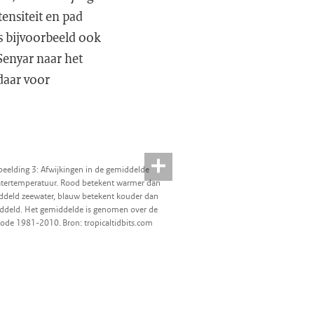
tensiteit en pad
s bijvoorbeeld ook
 Senyar naar het
daar voor
beelding 3: Afwijkingen in de gemiddelde
tertemperatuur. Rood betekent warmer dan
ddeld zeewater, blauw betekent kouder dan
ddeld. Het gemiddelde is genomen over de
iode 1981-2010. Bron: tropicaltidbits.com