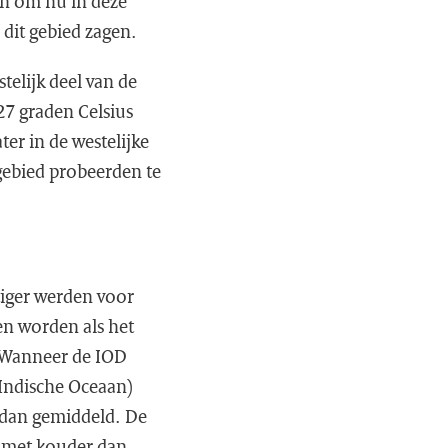
men om nu in deze
 dit gebied zagen.
telijk deel van de
27 graden Celsius
er in de westelijke
 gebied probeerden te
iger werden voor
en worden als het
n. Wanneer de IOD
e Indische Oceaan)
 dan gemiddeld. De
, met kouder dan