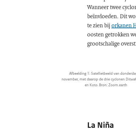
Wanneer twee cyclone
beïnvloeden. Dit wo
te zien bij
orkanen 
oosten getrokken we
grootschalige overs
Afbeelding 1: Satellietbeeld van donderd
november, met daarop de drie cyclonen Ditwa
en Koto. Bron: Zoom.earth
La Niña