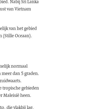
bied. Nabij Sri Lanka
kust van Vietnam
lijk van het gebied
 (Stille Oceaan).
melijk normaal
n meer dan 5 graden.
zuidwaarts.
e tropische gebieden
er Maleisië heen.
 die vlakbij lag.