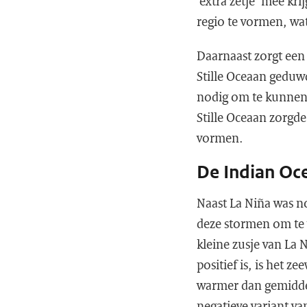
‘extra zetje’ mee kr
regio te vormen, wat
Daarnaast zorgt een 
Stille Oceaan geduw
nodig om te kunnen 
Stille Oceaan zorgde
vormen.
De Indian Oc
Naast La Niña was n
deze stormen om te 
kleine zusje van La 
positief is, is het 
warmer dan gemiddel
negatieve variant va