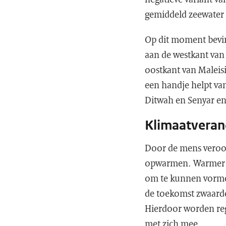
gemiddeld zeewater 
Op dit moment bevin
aan de westkant van 
oostkant van Maleis
een handje helpt va
Ditwah en Senyar e
Klimaatveran
Door de mens veroor
opwarmen. Warmer ze
om te kunnen vormen
de toekomst zwaarde
Hierdoor worden reg
met zich mee.