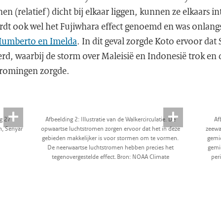
n (relatief) dicht bij elkaar liggen, kunnen ze elkaars in
rdt ook wel het Fujiwhara effect genoemd en was onlang
Humberto en Imelda
. In dit geval zorgde Koto ervoor dat
rd, waarbij de storm over Maleisië en Indonesië trok en 
tromingen zorgde.
ag 27
Afbeelding 2: Illustratie van de Walkercirculatie. De
Af
h, Senyar
opwaartse luchtstromen zorgen ervoor dat het in deze
zeewa
gebieden makkelijker is voor stormen om te vormen.
gemi
De neerwaartse luchtstromen hebben precies het
gemi
tegenovergestelde effect. Bron: NOAA Climate
per