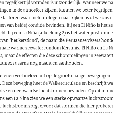
en tegelijkertijd vormden is uitzonderlijk. Wanneer we n
ingen in de atmosfeer kijken, kunnen we beter begrijpe
e factoren waar meteorologen naar kijken, is of we ons 
een van beide) conditie bevinden. Bij een El Niño is het z
, bij een La Niña (afbeelding 2) is het water juist koud
 van ‘het kerstkind’, de naam die Peruaanse vissers hond
male warme zeewater rondom Kerstmis. El Niño en La Niñ
st, maar de effecten die deze schommelingen in zeewate
 kunnen daarna nog maanden aanhouden.
efenen veel invloed uit op de grootschalige bewegingen i
. Deze beweging heet de Walkercirculatie en beschrijft wa
rtse en neerwaartse luchtstromen bevinden. Op dit mom
ens een La Niña zien we een sterke opwaartse luchtstroom
e luchtstroom zorgt ervoor dat stormen die hier probere