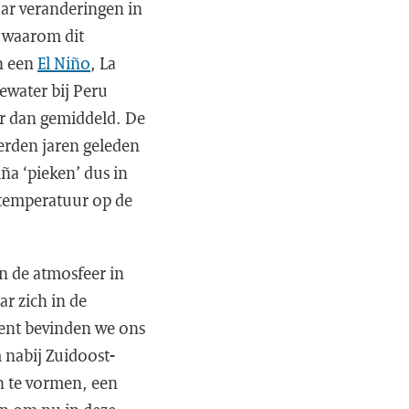
aar veranderingen in
n waarom dit
in een
El Niño
, La
eewater bij Peru
er dan gemiddeld. De
erden jaren geleden
a ‘pieken’ dus in
rtemperatuur op de
n de atmosfeer in
ar zich in de
ent bevinden we ons
 nabij Zuidoost-
n te vormen, een