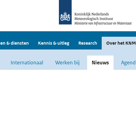
en & diensten
Kennis & uitleg
Research
Over het KNM
Internationaal
Werken bij
Nieuws
Agend