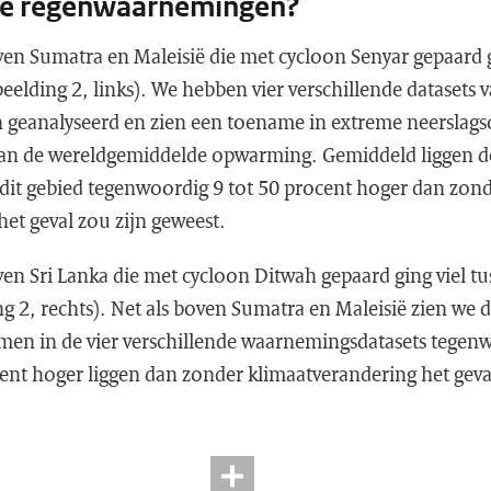
de regenwaarnemingen?
en Sumatra en Maleisië die met cycloon Senyar gepaard g
elding 2, links). We hebben vier verschillende datasets 
geanalyseerd en zien een toename in extreme neerslag
aan de wereldgemiddelde opwarming. Gemiddeld liggen d
it gebied tegenwoordig 9 tot 50 procent hoger dan zon
het geval zou zijn geweest.
en Sri Lanka die met cycloon Ditwah gepaard ging viel tu
 2, rechts). Net als boven Sumatra en Maleisië zien we d
en in de vier verschillende waarnemingsdatasets tegen
cent hoger liggen dan zonder klimaatverandering het geva