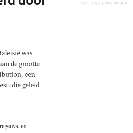
erd door
FOTO: ARDY DWI PRAYOGA
Maleisië was
aan de grootte
ibution, een
estudie geleid
regenval en