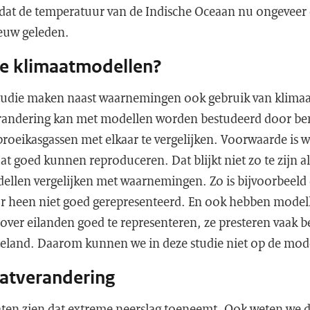
 dat de temperatuur van de Indische Oceaan nu ongeveer 
eeuw geleden.
e klimaatmodellen?
estudie maken naast waarnemingen ook gebruik van klima
erandering kan met modellen worden bestudeerd door b
roeikasgassen met elkaar te vergelijken. Voorwaarde is w
 goed kunnen reproduceren. Dat blijkt niet zo te zijn al
dellen vergelijken met waarnemingen. Zo is bijvoorbeeld 
aar heen niet goed gerepresenteerd. En ook hebben model
ver eilanden goed te representeren, ze presteren vaak be
teland. Daarom kunnen we in deze studie niet op de mod
aatverandering
ten zien dat extreme neerslag toeneemt. Ook weten we 