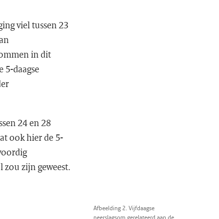
ing viel tussen 23
van
sommen in dit
e 5-daagse
der
ssen 24 en 28
at ook hier de 5-
woordig
l zou zijn geweest.
Afbeelding 2. Vijfdaagse
neerslagsom gerelateerd aan de