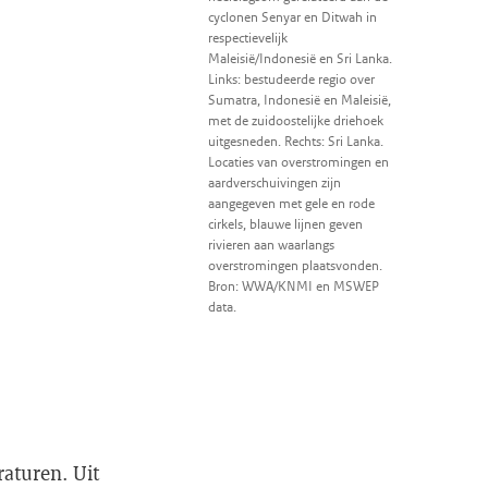
cyclonen Senyar en Ditwah in
respectievelijk
Maleisië/Indonesië en Sri Lanka.
Links: bestudeerde regio over
Sumatra, Indonesië en Maleisië,
met de zuidoostelijke driehoek
uitgesneden. Rechts: Sri Lanka.
Locaties van overstromingen en
aardverschuivingen zijn
aangegeven met gele en rode
cirkels, blauwe lijnen geven
rivieren aan waarlangs
overstromingen plaatsvonden.
Bron: WWA/KNMI en MSWEP
data.
raturen. Uit