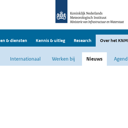
en & diensten
Kennis & uitleg
Research
Over het KNM
Internationaal
Werken bij
Nieuws
Agend