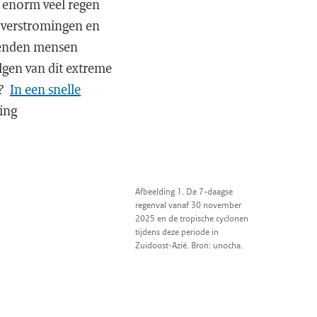
d enorm veel regen
 overstromingen en
enden mensen
gen van dit extreme
g?
In een snelle
ing
Afbeelding 1. De 7-daagse
regenval vanaf 30 november
2025 en de tropische cyclonen
tijdens deze periode in
Zuidoost-Azië. Bron: unocha.