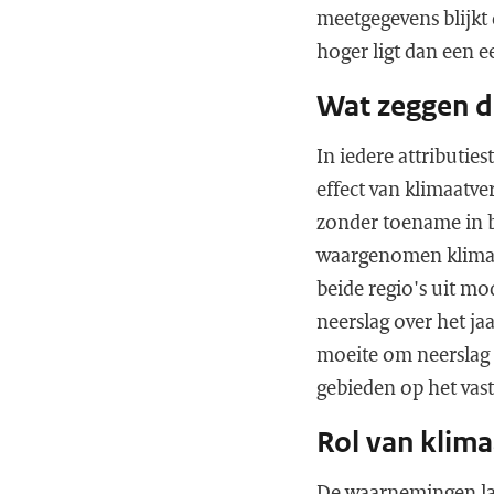
meetgegevens blijkt
hoger ligt dan een 
Wat zeggen d
In iedere attributi
effect van klimaatv
zonder toename in b
waargenomen klimaat
beide regio's uit mo
neerslag over het j
moeite om neerslag o
gebieden op het vas
Rol van klim
De waarnemingen la