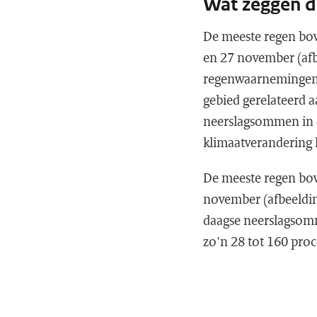
Wat zeggen 
De meeste regen bov
en 27 november (afbe
regenwaarnemingen 
gebied gerelateerd 
neerslagsommen in d
klimaatverandering 
De meeste regen bov
november (afbeelding
daagse neerslagsomm
zo'n 28 tot 160 pro