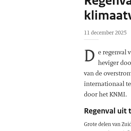
Regenva
klimaat
11 december 2025
D
e regenval 
heviger doo
van de overstro
internationaal t
door het KNMI.
Regenval uit 
Grote delen van Zui