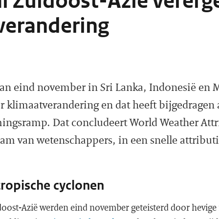
l Zuidoost-Azië vererg
verandering
van eind november in Sri Lanka, Indonesië en 
r klimaatverandering en dat heeft bijgedragen 
mingsramp. Dat concludeert World Weather Attr
eam van wetenschappers, in een snelle attributi
tropische cyclonen
doost-Azië werden eind november geteisterd door hevige 