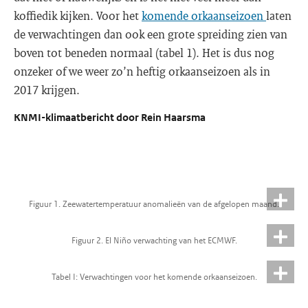
koffiedik kijken. Voor het
komende orkaanseizoen
laten
de verwachtingen dan ook een grote spreiding zien van
boven tot beneden normaal (tabel 1). Het is dus nog
onzeker of we weer zo’n heftig orkaanseizoen als in
2017 krijgen.
KNMI-klimaatbericht door Rein Haarsma
Figuur 1. Zeewatertemperatuur anomalieën van de afgelopen maand.
Figuur 2. El Niño verwachting van het ECMWF.
Tabel I: Verwachtingen voor het komende orkaanseizoen.