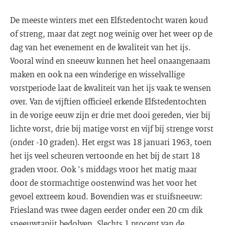
De meeste winters met een Elfstedentocht waren koud
of streng, maar dat zegt nog weinig over het weer op de
dag van het evenement en de kwaliteit van het ijs.
Vooral wind en sneeuw kunnen het heel onaangenaam
maken en ook na een winderige en wisselvallige
vorstperiode laat de kwaliteit van het ijs vaak te wensen
over. Van de vijftien officieel erkende Elfstedentochten
in de vorige eeuw zijn er drie met dooi gereden, vier bij
lichte vorst, drie bij matige vorst en vijf bij strenge vorst
(onder -10 graden). Het ergst was 18 januari 1963, toen
het ijs veel scheuren vertoonde en het bij de start 18
graden vroor. Ook 's middags vroor het matig maar
door de stormachtige oostenwind was het voor het
gevoel extreem koud. Bovendien was er stuifsneeuw:
Friesland was twee dagen eerder onder een 20 cm dik
sneeuwtapijt bedolven. Slechts 1 procent van de