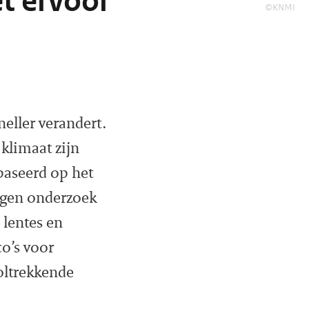
et ervoor
©KNMI
neller verandert.
klimaat zijn
baseerd op het
eigen onderzoek
 lentes en
o’s voor
voltrekkende