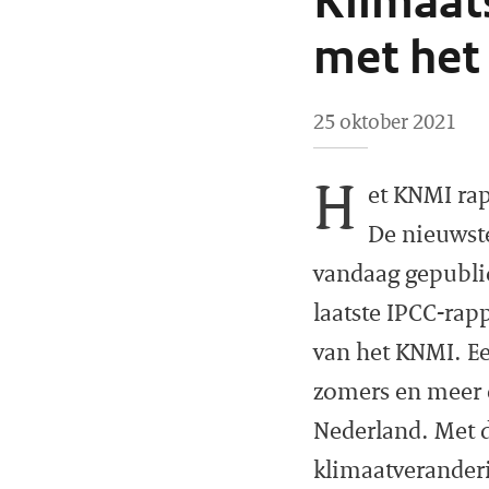
Klimaats
met het
25 oktober 2021
H
et KNMI rap
De nieuwste
vandaag gepublic
laatste IPCC-rap
van het KNMI. Ee
zomers en meer 
Nederland. Met d
klimaatveranderi