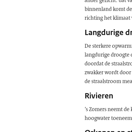
ander gezicht: dat v
binnenland komt dez
richting het klimaat
Langdurige dr
De sterkere opwarmi
langdurige droogte 
doordat de straalst
zwakker wordt door 
de straalstroom mean
Rivieren
’s Zomers neemt de ka
hoogwater toeneem