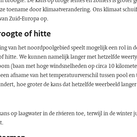
an droogte. De kans op droge lentes en zomers is groter 
e toename door klimaatverandering. Ons klimaat schuif
 van Zuid-Europa op.
oogte of hitte
ng van het noordpoolgebied speelt mogelijk een rol in d
of hitte. We kunnen namelijk langer met hetzelfde weert
room (baan met hoge windsnelheden op circa 10 kilomete
een afname van het temperatuurverschil tussen pool en 
dert, hoe groter de kans dat hetzelfde weerbeeld langer 
ns op laagwater in de rivieren toe, terwijl in de winter j
t.