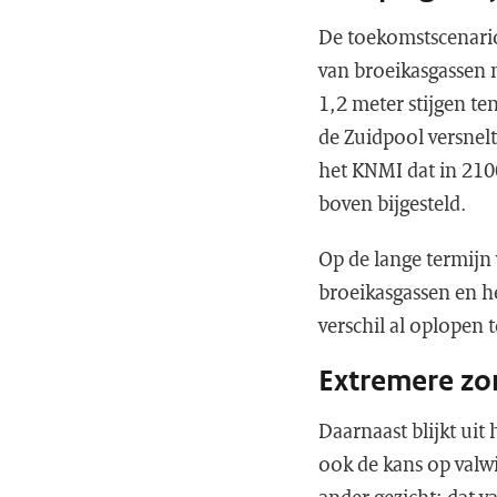
De toekomstscenario’
van broeikasgassen 
1,2 meter stijgen te
de Zuidpool versnelt
het KNMI dat in 2100
boven bijgesteld.
Op de lange termijn 
broeikasgassen en he
verschil al oplopen t
Extremere z
Daarnaast blijkt ui
ook de kans op valw