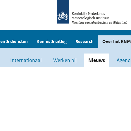
en & diensten
Kennis & uitleg
Research
Over het KNM
Internationaal
Werken bij
Nieuws
Agend