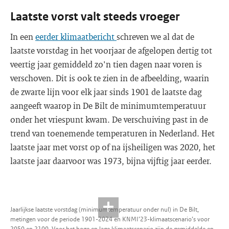
Laatste vorst valt steeds vroeger
In een
eerder klimaatbericht
schreven we al dat de
laatste vorstdag in het voorjaar de afgelopen dertig tot
veertig jaar gemiddeld zo'n tien dagen naar voren is
verschoven. Dit is ook te zien in de afbeelding, waarin
de zwarte lijn voor elk jaar sinds 1901 de laatste dag
aangeeft waarop in De Bilt de minimumtemperatuur
onder het vriespunt kwam. De verschuiving past in de
trend van toenemende temperaturen in Nederland. Het
laatste jaar met vorst op of na ijsheiligen was 2020, het
laatste jaar daarvoor was 1973, bijna vijftig jaar eerder.
Jaarlijkse laatste vorstdag (minimumtemperatuur onder nul) in De Bilt,
metingen voor de periode 1901-2024 en KNMI’23-klimaatscenario’s voor
2050 en 2100. Voor het hoge en lage klimaatscenario zijn de gemiddelde en