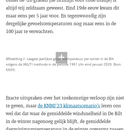
altijd vrij zeldzaam geweest. Eind 19de eeuw kwam dit
maar eens per 5 jaar voor. En tegenwoordig zijn
dergelijke gevoelstemperaturen nog maar eens in de
100 jaar te verwachten.
Afbeelding 2. Laagste jaarlijkse gevoelstemperatuur per winter in de Bilt
volgens de JAG/TI methode in de periode 1961 t/m eind januari 2026. Bron:
KNMI.
Exacte uitspraken over het toekomstige verloop zijn niet
te geven, maar
de KNMI’23 klimaatscenario’s
leren ons
wel dat dat waar de gemiddelde windsnelheid in De Bilt
in de winter nagenoeg gelijk blijft, de gemiddelde
dagminimumtemperatuur in de winter opwarmt tussen