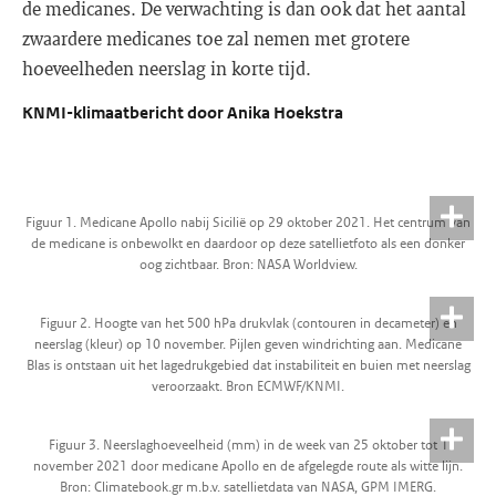
de medicanes. De verwachting is dan ook dat het aantal
zwaardere medicanes toe zal nemen met grotere
hoeveelheden neerslag in korte tijd.
KNMI-klimaatbericht door Anika Hoekstra
Figuur 1. Medicane Apollo nabij Sicilië op 29 oktober 2021. Het centrum van
de medicane is onbewolkt en daardoor op deze satellietfoto als een donker
oog zichtbaar. Bron: NASA Worldview.
Figuur 2. Hoogte van het 500 hPa drukvlak (contouren in decameter) en
neerslag (kleur) op 10 november. Pijlen geven windrichting aan. Medicane
Blas is ontstaan uit het lagedrukgebied dat instabiliteit en buien met neerslag
veroorzaakt. Bron ECMWF/KNMI.
Figuur 3. Neerslaghoeveelheid (mm) in de week van 25 oktober tot 1
november 2021 door medicane Apollo en de afgelegde route als witte lijn.
Bron: Climatebook.gr m.b.v. satellietdata van NASA, GPM IMERG.