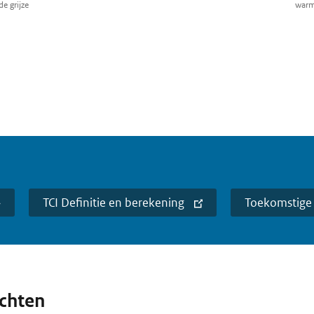
de grijze
warm
TCI Definitie en berekening
Toekomstige 
ichten