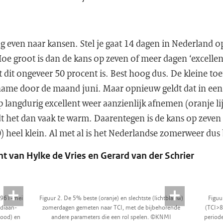
og even naar kansen. Stel je gaat 14 dagen in Nederland o
Hoe groot is dan de kans op zeven of meer dagen ‘excelle
at dit ongeveer 50 procent is. Best hoog dus. De kleine t
name door de maand juni. Maar opnieuw geldt dat in ee
 langdurig excellent weer aanzienlijk afnemen (oranje li
dt het dan vaak te warm. Daarentegen is de kans op zeve
0) heel klein. Al met al is het Nederlandse zomerweer dus
t van Hylke de Vries en Gerard van der Schrier
(1961-mei
Figuur 2. De 5% beste (oranje) en slechtste (lichtblauw)
Figuu
diaan-
zomerdagen gemeten naar TCI, met de bijbehorende
(TCI>8
rood) en
andere parameters die een rol spelen. ©KNMI
periode