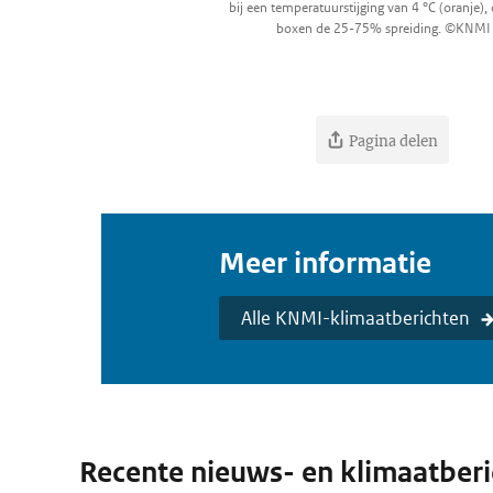
bij een temperatuurstijging van 4 °C (oranje), 
boxen de 25-75% spreiding. ©KNMI
Pagina delen
Meer informatie
Alle KNMI-klimaatberichten
Recente nieuws- en klimaatber