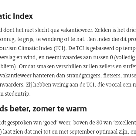
tic Index
d doet het niet slecht qua vakantieweer. Zelden is het dri
zonnig, te grijs, te winderig of te nat. Een index die dit pr
Tourism Climatic Index (TCI). De TCI is gebaseerd op temp
erslag en wind, en neemt waardes aan tussen 0 (volledig
bliem). Omdat smaken verschillen zullen zeilers en surfe
d’ vakantieweer hanteren dan strandgangers, fietsers, mu
onvaarders. Zij hebben weinig aan de TCI, die vooral een m
n stedentrip.
eds beter, zomer te warm
dt gesproken van ‘goed’ weer, boven de 80 van ‘excellent’
1) laat zien dat mei tot en met september optimaal zijn, en