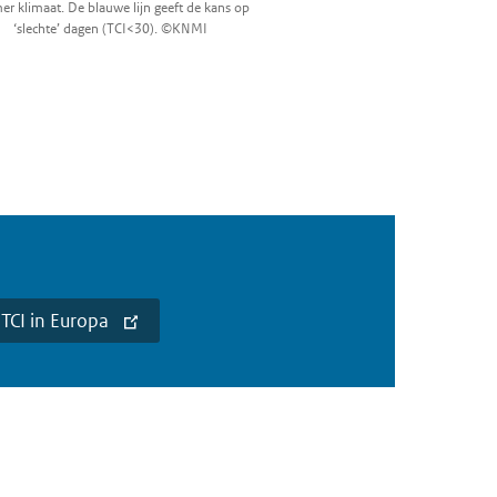
er klimaat. De blauwe lijn geeft de kans op
‘slechte’ dagen (TCI<30). ©KNMI
TCI in Europa