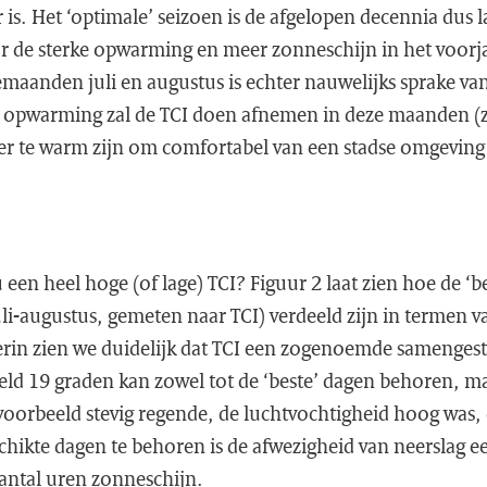
r is. Het ‘optimale’ seizoen is de afgelopen decennia dus
de sterke opwarming en meer zonneschijn in het voorja
emaanden juli en augustus is echter nauwelijks sprake va
e opwarming zal de TCI doen afnemen in deze maanden (z
ker te warm zijn om comfortabel van een stadse omgevin
een heel hoge (of lage) TCI? Figuur 2 laat zien hoe de ‘bes
li-augustus, gemeten naar TCI) verdeeld zijn in termen v
rin zien we duidelijk dat TCI een zogenoemde samengeste
ld 19 graden kan zowel tot de ‘beste’ dagen behoren, ma
bijvoorbeeld stevig regende, de luchtvochtigheid hoog was,
chikte dagen te behoren is de afwezigheid van neerslag 
antal uren zonneschijn.