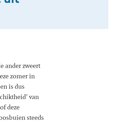
de ander zweert
deze zomer in
en is dus
chiktheid’ van
 of deze
oosbuien steeds