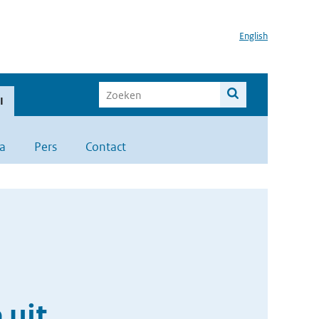
English
I
a
Pers
Contact
 uit