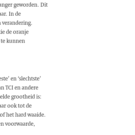
 langer geworden. Dit
ar. In de
n verandering.
ie de oranje
g te kunnen
te’ en ‘slechtste’
an TCI en andere
lde grootheid is:
ar ook tot de
 of het hard waaide.
een voorwaarde,