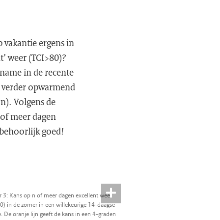
p vakantie ergens in
nt’ weer (TCI>80)?
oename in de recente
n verder opwarmend
jn). Volgens de
n of meer dagen
 behoorlijk goed!
r 3: Kans op n of meer dagen excellent weer
0) in de zomer in een willekeurige 14-daagse
. De oranje lijn geeft de kans in een 4-graden