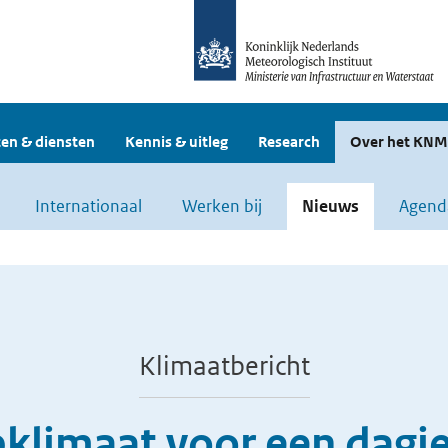
en & diensten
Kennis & uitleg
Research
Over het KNM
Internationaal
Werken bij
Nieuws
Agend
Klimaatbericht
klimaat voor een dagje