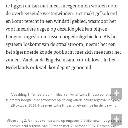
te liggen en kan niet meer meegenomen worden door
de overheersende westenwinden. Het raakt geïsoleerd
en komt terecht in een windstil gebied, waardoor het
voor meerdere dagen op dezelfde plek kan blijven
hangen, ingesloten tussen hogedrukgebieden. Als het
systeem loskomt van de straalstroom, neemt het een
bel afgesnoerde koude poollucht met zich mee naar het
zuiden. Vandaar de Engelse naam 'cut-off low'. In het
Nederlands ook wel 'koudeput' genoemd.
Afbeelding 1. Temperatuur (in kleur) en wind (witte lijntjes) op rond 5,5
kilometer hoogte in de atmosfeer op de dag van de hevige regenval in Spanje,
29 oktober 2024. Hoe meer witte lijntjes bij elkaar, hoe harder de wind.
Afbeelding 2. Animatie van de wind op ongeveer 5,5 kilometer hoogte en de
hoeveelheid regenval van 20 tot en met 31 oktober 2024. De wind waait