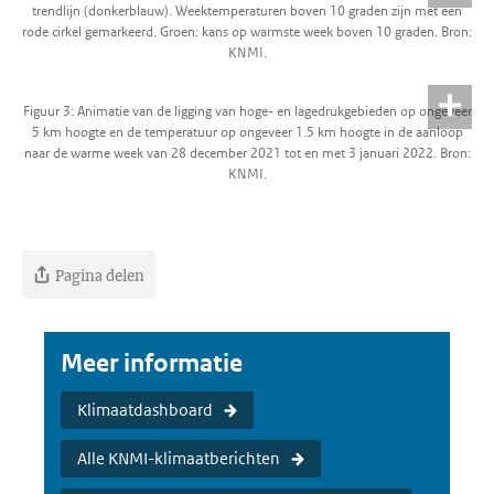
trendlijn (donkerblauw). Weektemperaturen boven 10 graden zijn met een
rode cirkel gemarkeerd. Groen: kans op warmste week boven 10 graden. Bron:
KNMI.
Figuur 3: Animatie van de ligging van hoge- en lagedrukgebieden op ongeveer
5 km hoogte en de temperatuur op ongeveer 1.5 km hoogte in de aanloop
naar de warme week van 28 december 2021 tot en met 3 januari 2022. Bron:
KNMI.
Pagina delen
Meer informatie
Klimaatdashboard
Alle KNMI-klimaatberichten