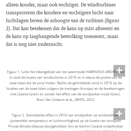
alleen kouder, maar ook vochtiger. De windturbines
transporteren die koudere en vochtigere lucht naar
luchtlagen boven de ashoogte van de turbines (figuur
2). Dat kan betekenen dat de kans op mist afneemt en
de kans op laaghangende bewolking toeneemt, maar
dat is nog niet onderzocht.
Figuur 1. Links het rekengebied van het weermodel HARMONIE-AROME met
in rood de locatie van windturbines in 2016 en in blauw de positie van de
twee lidars die de wind meten. Rechts de gemiddelde wind in 2016 op de
locaties van de twee lidars volgens de metingen (kruisjes) en de berekeningen
met (zwarte lijnen) en zonder het effect van de windparken (rode lijnen).
Bron: Van Stratum et al., JAMES, 2022
Figuur 2. Gemiddelde effect in 2016 van windparken op windsnelheid,
(potentiële) temperatuur en luchtvochtigheid op de locatie van windpark
Prinses Amalia (blauwe doorgetrokken lijn) en Gemini (zwarte onderbroken