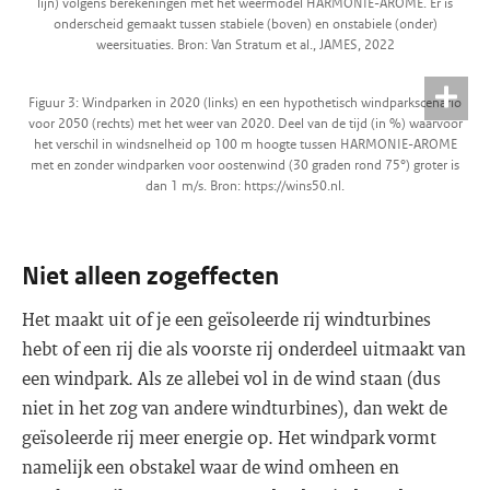
lijn) volgens berekeningen met het weermodel HARMONIE-AROME. Er is
onderscheid gemaakt tussen stabiele (boven) en onstabiele (onder)
weersituaties. Bron: Van Stratum et al., JAMES, 2022
Figuur 3: Windparken in 2020 (links) en een hypothetisch windparkscenario
voor 2050 (rechts) met het weer van 2020. Deel van de tijd (in %) waarvoor
het verschil in windsnelheid op 100 m hoogte tussen HARMONIE-AROME
met en zonder windparken voor oostenwind (30 graden rond 75°) groter is
dan 1 m/s. Bron: https://wins50.nl.
Niet alleen zogeffecten
Het maakt uit of je een geïsoleerde rij windturbines
hebt of een rij die als voorste rij onderdeel uitmaakt van
een windpark. Als ze allebei vol in de wind staan (dus
niet in het zog van andere windturbines), dan wekt de
geïsoleerde rij meer energie op. Het windpark vormt
namelijk een obstakel waar de wind omheen en