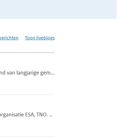
berichten
Toon liveblogs
d van langjarige gem...
ganisatie ESA, TNO. ...