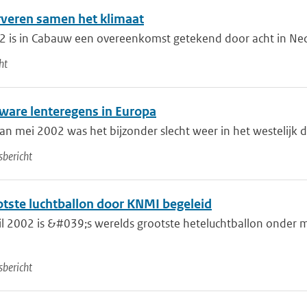
rveren samen het klimaat
is in Cabauw een overeenkomst getekend door acht in Nede
ht
zware lenteregens in Europa
van mei 2002 was het bijzonder slecht weer in het westelijk d
bericht
otste luchtballon door KNMI begeleid
l 2002 is &#039;s werelds grootste heteluchtballon onder 
bericht