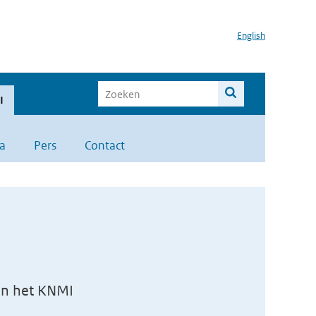
English
I
a
Pers
Contact
van het KNMI