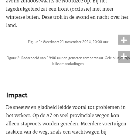
avond zuidoostwaarts de Noordzee op. Bij het
lagedrukgebied zat een front (occlusie) met meer
winterse buien. Deze trok in de avond en nacht over het
land.
Figuur 1: Weerkaart 21 november 2024, 20:00 uur
Figuur 2: Radarbeeld van 19:00 uur en gemeten temperatuur. Gele plusjes zijn
bliksemontladingen
Impact
De sneeuw en gladheid leidde vooral tot problemen in
het verkeer. Op de A7 en veel provinciale wegen kon
alleen stapvoets worden gereden. Meerdere voertuigen
raakten van de weg, zoals een vrachtwagen bij