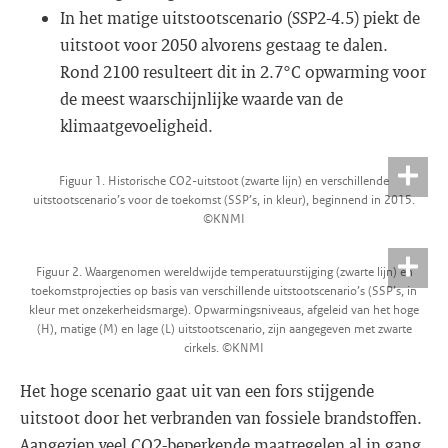
In het matige uitstootscenario (SSP2-4.5) piekt de
uitstoot voor 2050 alvorens gestaag te dalen.
Rond 2100 resulteert dit in 2.7°C opwarming voor
de meest waarschijnlijke waarde van de
klimaatgevoeligheid.
Figuur 1. Historische CO2-uitstoot (zwarte lijn) en verschillende
uitstootscenario’s voor de toekomst (SSP’s, in kleur), beginnend in 2015.
©KNMI
Figuur 2. Waargenomen wereldwijde temperatuurstijging (zwarte lijn) en
toekomstprojecties op basis van verschillende uitstootscenario’s (SSP’s, in
kleur met onzekerheidsmarge). Opwarmingsniveaus, afgeleid van het hoge
(H), matige (M) en lage (L) uitstootscenario, zijn aangegeven met zwarte
cirkels. ©KNMI
Het hoge scenario gaat uit van een fors stijgende
uitstoot door het verbranden van fossiele brandstoffen.
Aangezien veel CO2-beperkende maatregelen al in gang