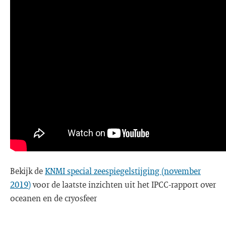
Bekijk de
KNMI special zeespiegelstijging (november
2019)
voor de laatste inzichten uit het IPCC-rapport over
oceanen en de cryosfeer