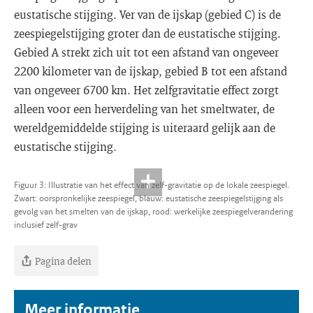
eustatische stijging. Ver van de ijskap (gebied C) is de
zeespiegelstijging groter dan de eustatische stijging.
Gebied A strekt zich uit tot een afstand van ongeveer
2200 kilometer van de ijskap, gebied B tot een afstand
van ongeveer 6700 km. Het zelfgravitatie effect zorgt
alleen voor een herverdeling van het smeltwater, de
wereldgemiddelde stijging is uiteraard gelijk aan de
eustatische stijging.
Figuur 3: Illustratie van het effect van zelf-gravitatie op de lokale zeespiegel.
Zwart: oorspronkelijke zeespiegel, blauw: eustatische zeespiegelstijging als
gevolg van het smelten van de ijskap, rood: werkelijke zeespiegelverandering
inclusief zelf-grav
Pagina delen
Meer informatie