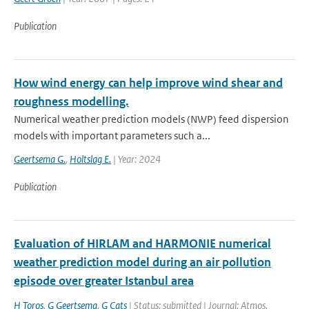
Publication
How wind energy can help improve wind shear and
roughness modelling.
Numerical weather prediction models (NWP) feed dispersion
models with important parameters such a...
Geertsema G.
,
Holtslag E.
| Year: 2024
Publication
Evaluation of HIRLAM and HARMONIE numerical
weather prediction model during an air pollution
episode over greater Istanbul area
H Toros
,
G Geertsema
,
G Cats
| Status: submitted | Journal: Atmos.