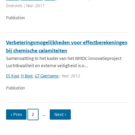
Environm. | Year: 2011
Publication
Verbeteringsmogelijkheden voor effectberekeningen
bij chemische calamiteiten
Samenvatting In het kader van het NMDC innovatieproject
Luchtkwaliteit en externe veiligheid is o...
ES Kooi
,
H Boot
,
GT Geertsema
| Year: 2012
Publication
‹ Prev
2
…
Next ›