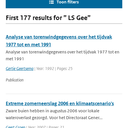
Toon filters
First 177 results for ” LS Gee”
Analyse van torenwindgegevens over het tijdvak
1977 tot en met 1991
Analyse van torenwindgegevens over het tijdvak 1977 tot en
met 1991
Gertie Geertsema
| Year: 1992 | Pages: 25
Publication
Extreme zomerneerslag 2006 en klimaatscenario's
Zware buien hebben in augustus 2006 voor lokale
wateroverlast gezorgd. Voor het Directoraat Gener...
Geert Groen
| Year: 2007 | Pages: 21