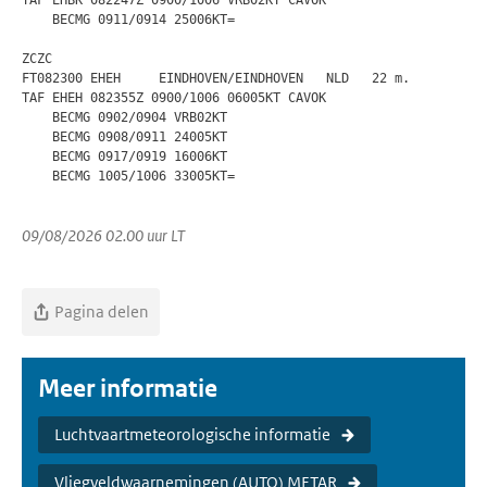
TAF EHBK 082247Z 0900/1006 VRB02KT CAVOK

    BECMG 0911/0914 25006KT=

ZCZC

FT082300 EHEH     EINDHOVEN/EINDHOVEN   NLD   22 m.

TAF EHEH 082355Z 0900/1006 06005KT CAVOK

    BECMG 0902/0904 VRB02KT

    BECMG 0908/0911 24005KT

    BECMG 0917/0919 16006KT

    BECMG 1005/1006 33005KT=

09/08/2026 02.00 uur LT
Pagina delen
Meer informatie
Luchtvaartmeteorologische informatie
Vliegveldwaarnemingen (AUTO) METAR