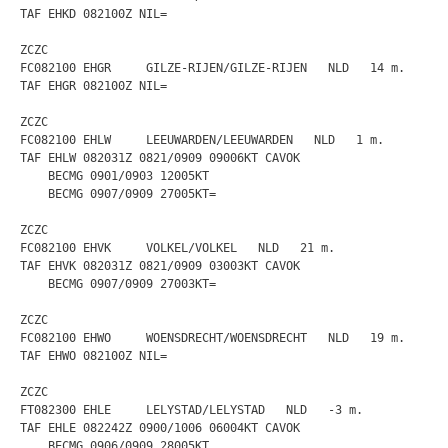
TAF EHKD 082100Z NIL=

ZCZC

FC082100 EHGR     GILZE-RIJEN/GILZE-RIJEN   NLD   14 m.

TAF EHGR 082100Z NIL=

ZCZC

FC082100 EHLW     LEEUWARDEN/LEEUWARDEN   NLD   1 m.

TAF EHLW 082031Z 0821/0909 09006KT CAVOK

    BECMG 0901/0903 12005KT

    BECMG 0907/0909 27005KT=

ZCZC

FC082100 EHVK     VOLKEL/VOLKEL   NLD   21 m.

TAF EHVK 082031Z 0821/0909 03003KT CAVOK

    BECMG 0907/0909 27003KT=

ZCZC

FC082100 EHWO     WOENSDRECHT/WOENSDRECHT   NLD   19 m.

TAF EHWO 082100Z NIL=

ZCZC

FT082300 EHLE     LELYSTAD/LELYSTAD   NLD   -3 m.

TAF EHLE 082242Z 0900/1006 06004KT CAVOK

    BECMG 0906/0909 28005KT
