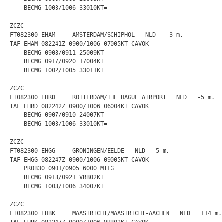
    BECMG 1003/1006 33010KT=

ZCZC

FT082300 EHAM     AMSTERDAM/SCHIPHOL   NLD   -3 m.

TAF EHAM 082241Z 0900/1006 07005KT CAVOK

    BECMG 0908/0911 25009KT

    BECMG 0917/0920 17004KT

    BECMG 1002/1005 33011KT=

ZCZC

FT082300 EHRD     ROTTERDAM/THE HAGUE AIRPORT   NLD   -5 m.

TAF EHRD 082242Z 0900/1006 06004KT CAVOK

    BECMG 0907/0910 24007KT

    BECMG 1003/1006 33010KT=

ZCZC

FT082300 EHGG     GRONINGEN/EELDE   NLD   5 m.

TAF EHGG 082247Z 0900/1006 09005KT CAVOK

    PROB30 0901/0905 6000 MIFG

    BECMG 0918/0921 VRB02KT

    BECMG 1003/1006 34007KT=

ZCZC

FT082300 EHBK     MAASTRICHT/MAASTRICHT-AACHEN   NLD   114 m.
