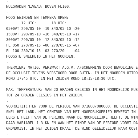
.

NULGRADEN NIVEAU: BOVEN FL100.

.

HOOGTEWINDEN EN TEMPERATUREN:

       12 UTC:       18 UTC:

0500VT 290/05-10 +19 340/05-10 +20

1500VT 290/05-10 +16 340/05-10 +17

3000VT 290/05-10 +12 340/05-10 +12

FL 050 270/05-15 +06 270/05-15 +07

FL 100 280/10-15 +03 270/20    +04

HOOGSTE SNELHEID IN HET NOORDEN.

.

THERMIEK: MATIG, VERZWAKT A.G.V. AFSCHERMING DOOR BEWOLKING EN
DE OCCLUSIE TEVENS VERSTOORD DOOR BUIEN. IN HET NOORDEN UITDOV
ROND 17:45 UTC, IN HET ZUIDEN ROND 18:15-18:30 UTC.

.

MAX. TEMPERATUUR: VAN 20 GRADEN CELSIUS IN HET NOORDELIJK KUST
TOT 24 GRADEN CELSIUS IN HET ZUIDEN.

.

VOORUITZICHTEN VOOR DE PERIODE VAN 071800/080000: DE OCCLUSIE 
SNEL HET LAND. HET CENTRUM VAN HET HOGEDRUKGEBIED BEWEEGT IN D
EERSTE HELFT VAN DE PERIODE NAAR DE NOORDELIJKE HELFT. DE WIND
DAAR VARIABEL 1-3 KN EN AAN HET EINDE VAN DE PERIODE VORMT DAA
GRONDMIST. IN HET ZUIDEN DRAAIT DE WIND GELEIDELIJK NAAR OOST.
.
