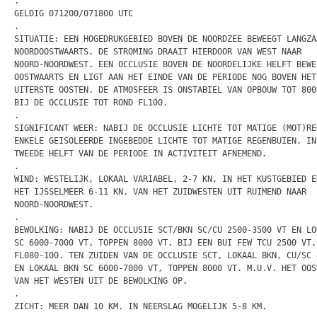
.

GELDIG 071200/071800 UTC

.

SITUATIE: EEN HOGEDRUKGEBIED BOVEN DE NOORDZEE BEWEEGT LANGZAA
NOORDOOSTWAARTS. DE STROMING DRAAIT HIERDOOR VAN WEST NAAR

NOORD-NOORDWEST. EEN OCCLUSIE BOVEN DE NOORDELIJKE HELFT BEWEE
OOSTWAARTS EN LIGT AAN HET EINDE VAN DE PERIODE NOG BOVEN HET

UITERSTE OOSTEN. DE ATMOSFEER IS ONSTABIEL VAN OPBOUW TOT 8000
BIJ DE OCCLUSIE TOT ROND FL100.

.

SIGNIFICANT WEER: NABIJ DE OCCLUSIE LICHTE TOT MATIGE (MOT)REG
ENKELE GEISOLEERDE INGEBEDDE LICHTE TOT MATIGE REGENBUIEN. IN 
TWEEDE HELFT VAN DE PERIODE IN ACTIVITEIT AFNEMEND.

.

WIND: WESTELIJK, LOKAAL VARIABEL, 2-7 KN, IN HET KUSTGEBIED EN
HET IJSSELMEER 6-11 KN. VAN HET ZUIDWESTEN UIT RUIMEND NAAR

NOORD-NOORDWEST.

.

BEWOLKING: NABIJ DE OCCLUSIE SCT/BKN SC/CU 2500-3500 VT EN LOK
SC 6000-7000 VT, TOPPEN 8000 VT. BIJ EEN BUI FEW TCU 2500 VT, 
FL080-100. TEN ZUIDEN VAN DE OCCLUSIE SCT, LOKAAL BKN, CU/SC 4
EN LOKAAL BKN SC 6000-7000 VT, TOPPEN 8000 VT. M.U.V. HET OOST
VAN HET WESTEN UIT DE BEWOLKING OP.

.

ZICHT: MEER DAN 10 KM. IN NEERSLAG MOGELIJK 5-8 KM.
