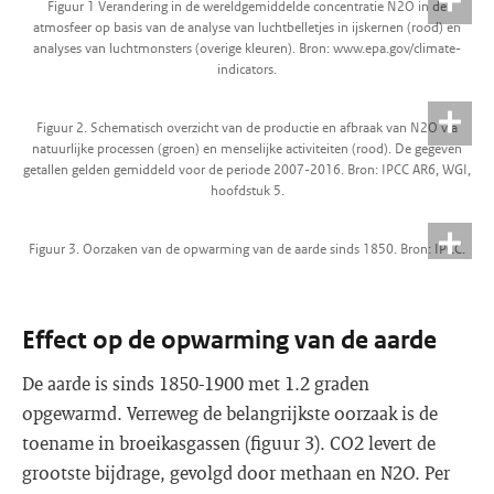
Figuur 1 Verandering in de wereldgemiddelde concentratie N2O in de
atmosfeer op basis van de analyse van luchtbelletjes in ijskernen (rood) en
analyses van luchtmonsters (overige kleuren). Bron: www.epa.gov/climate-
indicators.
Figuur 2. Schematisch overzicht van de productie en afbraak van N2O via
natuurlijke processen (groen) en menselijke activiteiten (rood). De gegeven
getallen gelden gemiddeld voor de periode 2007-2016. Bron: IPCC AR6, WGI,
hoofdstuk 5.
Figuur 3. Oorzaken van de opwarming van de aarde sinds 1850. Bron: IPCC.
Effect op de opwarming van de aarde
De aarde is sinds 1850-1900 met 1.2 graden
opgewarmd. Verreweg de belangrijkste oorzaak is de
toename in broeikasgassen (figuur 3). CO2 levert de
grootste bijdrage, gevolgd door methaan en N2O. Per