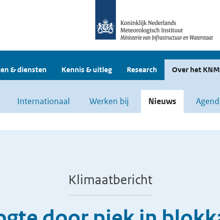
en & diensten
Kennis & uitleg
Research
Over het KNM
Internationaal
Werken bij
Nieuws
Agend
Klimaatbericht
gte door piek in blok