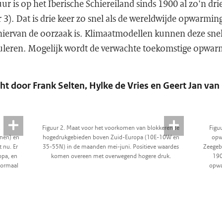
is op het Iberische Schiereiland sinds 1900 al zo'n dri
 3). Dat is drie keer zo snel als de wereldwijde opwarmi
hiervan de oorzaak is. Klimaatmodellen kunnen deze sn
uleren. Mogelijk wordt de verwachte toekomstige opwarm
t door Frank Selten, Hylke de Vries en Geert Jan va
t
Figuur 2. Maat voor het voorkomen van blokkerende
Figu
jnen) en
hogedrukgebieden boven Zuid-Europa (10E-10W en
opw
 nu. Er
35-55N) in de maanden mei-juni. Positieve waardes
Zeegeb
opa, en
komen overeen met overwegend hogere druk.
190
normaal
opwa