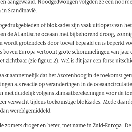
men aangewaaid. Noodgedwongen volgden ze een noordel
 in Scandinavië.
gedrukgebieden of blokkades zijn vaak uitlopers van he
en de Atlantische oceaan met bijbehorend droog, zonni
 wordt grotendeels door toeval bepaald en is beperkt vo
s boven Europa vertoont grote schommelingen van jaar o
et zichtbaar (zie figuur 2). Wel is dit jaar een forse uitschi
kt aannemelijk dat het Azorenhoog in de toekomst gem
ngen als reactie op veranderingen in de oceaancirculatie.
n niet duidelijk volgens klimaatberekeningen voor de to
er verwacht tijdens toekomstige blokkades. Mede daard
 dan wereldgemiddeld.
e zomers droger en heter, met name in Zuid-Europa. 