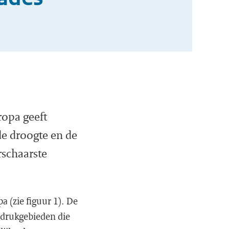
ropa geeft
de droogte en de
rschaarste
 (zie figuur 1). De
edrukgebieden die