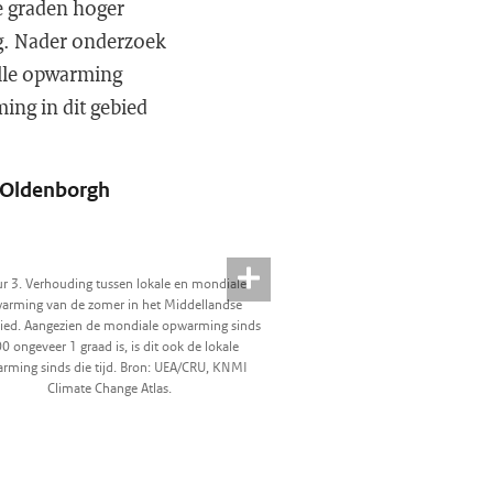
e graden hoger
ng. Nader onderzoek
elle opwarming
ing in dit gebied
n Oldenborgh
ur 3. Verhouding tussen lokale en mondiale
arming van de zomer in het Middellandse
ied. Aangezien de mondiale opwarming sinds
0 ongeveer 1 graad is, is dit ook de lokale
rming sinds die tijd. Bron: UEA/CRU, KNMI
Climate Change Atlas.