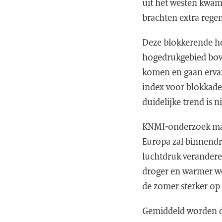
uit het westen kwa
brachten extra regen
Deze blokkerende ho
hogedrukgebied bov
komen en gaan ervan
index voor blokkade
duidelijke trend is ni
KNMI-onderzoek maa
Europa zal binnendri
luchtdruk verandere
droger en warmer we
de zomer sterker op
Gemiddeld worden d