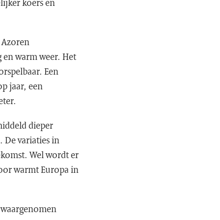
ijker koers en
t Azoren
g en warm weer. Het
orspelbaar. Een
p jaar, een
eter.
iddeld dieper
 De variaties in
ekomst. Wel wordt er
oor warmt Europa in
De waargenomen