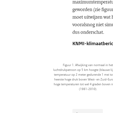
maximumtemperatuur 
geworden (zie figuur
moet uitwijzen wat 
vooralsnog niet sim
dus onderschat.
KNMI-klimaatberich
Figuur 1. Afwijking van normaal in he
luchtdrukpatroon op 5 km hoogte (blauwe li
temperatuur op 2 meter gedurende 1 mei tot
heerste hoge druk boven West- en Zuid-Eur
hoge temperaturen tot wel 4 graden boven 
(1981-2010).