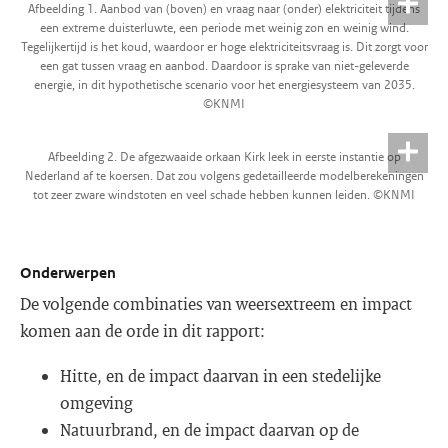
Afbeelding 1. Aanbod van (boven) en vraag naar (onder) elektriciteit tijdens
een extreme duisterluwte, een periode met weinig zon en weinig wind.
Tegelijkertijd is het koud, waardoor er hoge elektriciteitsvraag is. Dit zorgt voor
een gat tussen vraag en aanbod. Daardoor is sprake van niet-geleverde
energie, in dit hypothetische scenario voor het energiesysteem van 2035.
©KNMI
Afbeelding 2. De afgezwaaide orkaan Kirk leek in eerste instantie op
Nederland af te koersen. Dat zou volgens gedetailleerde modelberekeningen
tot zeer zware windstoten en veel schade hebben kunnen leiden. ©KNMI
Onderwerpen
De volgende combinaties van weersextreem en impact
komen aan de orde in dit rapport:
Hitte, en de impact daarvan in een stedelijke
omgeving
Natuurbrand, en de impact daarvan op de