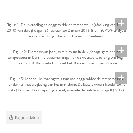
Figuur 1. Drukverdeling en daggemiddelde temperatuur (afwijking van 1981–
2010) van de vijf dagen 26 februari tot 2 maart 2018. Bron: ECMWF analyses
en verwachtingen, ten opzichte van ERA-interim.
Figuur 2: Tijdreeks van jaarlijks minimum in de vijfdaags-gemiddelde
temperatuur in De Bilt uit waarnemingen en de weersverwachting t/m begin
maart 2018. De zwarte lijn toont het 10-jaars lopend gemiddelde.
Figuur 3: Lopend Hellmanngetal (som van daggemiddelde temperaturen
onder nul met weglating van het minteken). De laatste twee Elfstedentocht
data (1986 en 1997) zijn ingetekend, alsmede de laatste koudegolf (2012).
Pagina delen