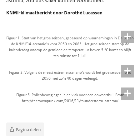
asthma, zou dus vaker kunnen voorkomen.
KNMI-klimaatbericht door Dorothé Lucassen
Figuur 1. Start van het groeiseizoen, gebaseerd op waarnemingen in De Bilt en
de KNMI’14-scenario’s voor 2050 en 2085. Het groeiseizoen start op de
kalenderdag waarop de gemiddelde temperatuur boven 5 °C komt en blijft
ten minste tot 1 juli.
Figuur 2. Volgens de meest extreme scenario’s wordt het groeiseizoen rond
2050 met zo’n 40 dagen verlengd.
Figuur 3. Pollenbewegingen in en vlak voor een onweersbui. Bron:
http://themoxapunk.com/2016/11/thunderstorm-asthma/
Pagina delen