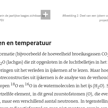
n de jaarlijkse laagjes zichtbaar zijn.
Afbeelding 2: Deel van een ijskern 
PEV
projec
en en temperatuur
ormatie (bijvoorbeeld de hoeveelheid broeikasgassen CO
O (lachgas) die zit opgesloten in de luchtbelletjes in het 
2
ngen uit het verleden in ijskernen af te lezen. Maar ho
reconstructies uit ijskernen is de analyse van de verhou
18
16
otopen
O en
O in de watermoleculen in het ijs (H
O). 
2
etzelfde element, in dit geval zuurstofatomen (O), die e
 maar een verschillend aantal neutronen. In tegenstelling