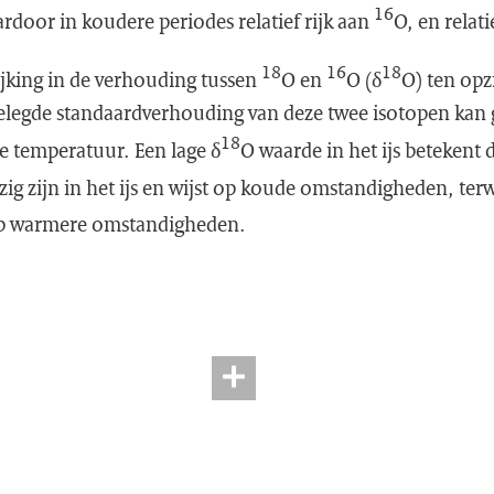
16
ardoor in koudere periodes relatief rijk aan
O, en relat
18
16
18
jking in de verhouding tussen
O en
O (δ
O) ten opz
gelegde standaardverhouding van deze twee isotopen kan 
18
e temperatuur. Een lage δ
O waarde in het ijs betekent d
ig zijn in het ijs en wijst op koude omstandigheden, terw
op warmere omstandigheden.