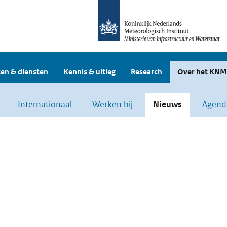
en & diensten
Kennis & uitleg
Research
Over het KNM
Internationaal
Werken bij
Nieuws
Agend