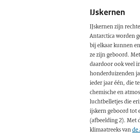
IJskernen
IJskernen zijn rechte
Antarctica worden g
bij elkaar kunnen en
ze zijn geboord. Met
daardoor ook veel in
honderduizenden jar
ieder jaar één, die t
chemische en atmosfe
luchtbelletjes die e
ijskern geboord tot 
(afbeelding 2). Met
klimaatreeks van
de 