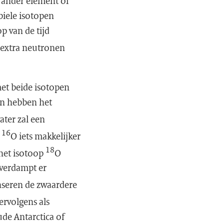
n ander element of
biele isotopen
 van de tijd
 extra neutronen
t beide isotopen
en hebben het
ater zal een
16
p
O iets makkelijker
18
het isotoop
O
 verdampt er
seren de zwaardere
ervolgens als
ude Antarctica of