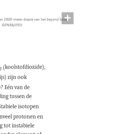
van 2800 meter diepte van het beyond Epica
t. ©PNRA/IPEV
(koolstofdioxide),
2
ijs) zijn ook
e? Eén van de
ding tussen de
Stabiele isotopen
venveel protonen en
 tot instabiele