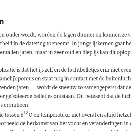
n
 en ouder wordt, worden de lagen dunner en kunnen ze 
heid in de datering toeneemt. In jonge ijskernen gaat h
ntallen jaren, maar in zeer oud en diep ijs kan dit oplo
catie is dat het ijs zelf en de luchtbelletjes erin niet eve
amelijk poreus en staat nog in contact met de buitenluch
zenden jaren — wordt de sneeuw zo samengeperst dat de 
r geïsoleerde belletjes ontstaan. Dit betekent dat de lucht
ijs eromheen.
18
ie tussen δ
O en temperatuur niet overal en altijd hetze
oorbeeld de herkomst van het vocht en veranderingen in 