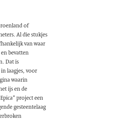
 Groenland of
ters. Al die stukjes
fhankelijk van waar
 en bevatten
. Dat is
n laagjes, voor
pagina waarin
et ijs en de
 Epica” project een
ggende gesteentelaag
derbroken