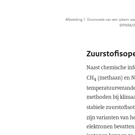
Afbeelding 1: Doorsnede van een ijskern waari
©PNRA/I
Zuurstofisop
Naast chemische inf
CH
(methaan) en N
4
temperatuurveranderi
methoden bij klimaat
stabiele zuurstofis
zijn varianten van h
elektronen bevatten,