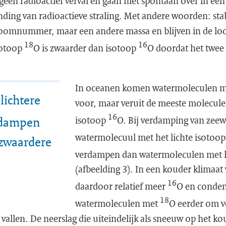
een radioactief verval en gaan niet spontaan over in ee
nding van radioactieve straling. Met andere woorden: sta
oomnummer, maar een andere massa en blijven in de loop
18
16
sotoop
O is zwaarder dan isotoop
O doordat het twee
In oceanen komen watermoleculen me
lichtere
voor, maar veruit de meeste molecul
16
rdampen
isotoop
O. Bij verdamping van zeew
watermolecuul met het lichte isotoo
 zwaardere
verdampen dan watermoleculen met 
(afbeelding 3). In een kouder klimaat
16
daardoor relatief meer
O en conden
18
watermoleculen met
O eerder om v
t vallen. De neerslag die uiteindelijk als sneeuw op het ko