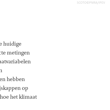
SCOTO©PNRA/IPEV
e huidige
ecte metingen
aatvariabelen
n
ten hebben
ijskappen op
 hoe het klimaat