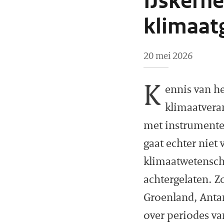
IJskerne
klimaat
20 mei 2026
K
ennis van h
klimaatveran
met instrumente
gaat echter nie
klimaatwetensch
achtergelaten. Z
Groenland, Antar
over periodes v