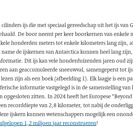
 cilinders ijs die met speciaal gereedschap uit het ijs van
ehaald. De boor neemt per keer boorkernen van enkele me
kele honderden meters tot enkele kilometers lang zijn, a
 name de ijskernen van Antarctica kunnen heel lang zijn,
formatie. Dit ijs kan vele honderduizenden jaren oud zijn
en aan geaccumuleerde sneeuwval, samengeperst tot ijs i
e lezen zijn als een boek (afbeelding 1). Elk laagje is een 
rische informatie vastgelegd is in de samenstelling van h
rin opgesloten zitten. In 2024 heeft het Europese “Beyond
een recorddiepte van 2,8 kilometer, tot nabij de onderli
 deze ijskern kunnen wetenschappers mogelijk een onon
afgelopen 1,2 miljoen jaar reconstrueren
!