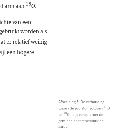
18
ief arm aan
O.
ichte van een
gebruikt worden als
at er relatief weinig
ijl een hogere
Afbeelding 3. De verhouding
16
tussen de zuurstof isotopen
O
18
en
O in ijs varieert met de
gemiddelde temperatuur op
aarde.