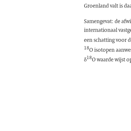
Groenland valt is da
Samengevat: de afwi
internationaal vast
een schatting voor d
18
O isotopen aanwez
18
δ
O waarde wijst 