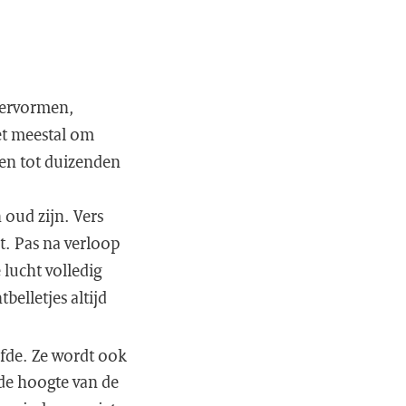
vervormen,
et meestal om
pen tot duizenden
n oud zijn. Vers
t. Pas na verloop
lucht volledig
belletjes altijd
lfde. Ze wordt ook
de hoogte van de