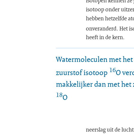
isotopen kennen ze g
isotoop onder uitze
hebben hetzelfde at
onveranderd. Het i
heeft in de kern.
Watermoleculen met het 
16
zuurstof isotoop
O ve
makkelijker dan met het
18
O
neerslag uit de luch