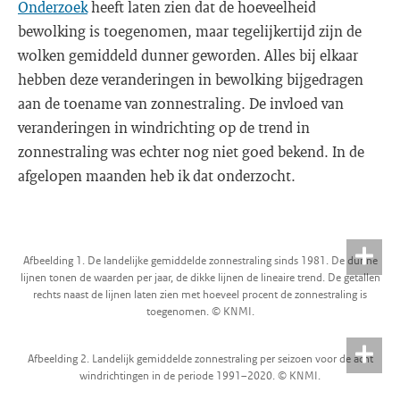
Onderzoek
heeft laten zien dat de hoeveelheid
bewolking is toegenomen, maar tegelijkertijd zijn de
wolken gemiddeld dunner geworden. Alles bij elkaar
hebben deze veranderingen in bewolking bijgedragen
aan de toename van zonnestraling. De invloed van
veranderingen in windrichting op de trend in
zonnestraling was echter nog niet goed bekend. In de
afgelopen maanden heb ik dat onderzocht.
Afbeelding 1. De landelijke gemiddelde zonnestraling sinds 1981. De dunne
lijnen tonen de waarden per jaar, de dikke lijnen de lineaire trend. De getallen
rechts naast de lijnen laten zien met hoeveel procent de zonnestraling is
toegenomen. © KNMI.
Afbeelding 2. Landelijk gemiddelde zonnestraling per seizoen voor de acht
windrichtingen in de periode 1991–2020. © KNMI.