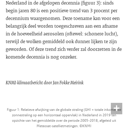
Nederland in de afgelopen decennia (figuur 3): sinds
begin jaren 80 is een positieve trend van 3 procent per
decennium waargenomen. Deze toename kan voor een
belangrijk deel worden toegeschreven aan een afname
in de hoeveelheid aerosolen (oftewel: schonere lucht),
terwijl de wolken gemiddeld ook dunner lijken te zijn
geworden. Of deze trend zich verder zal doorzetten in de
komende decennia is nog onzeker.
KNMI-klimaatbericht door Jan Fokke Meirink
Figuur 1: Relatieve afwijking van de globale straling (GHI = totale inkomende
zonnestraling op een horizontaal oppervlak) in Nederland in 2019 ten
opzichte van het gemiddelde over de periode 2005-2018, afgeleid uit
Meteosat-satellietmetingen. ©KNMI