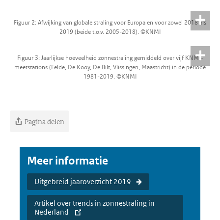
Figuur 2: Afwijking van globale straling voor Europa en voor zowel 2018 als
2019 (beide t.o.v. 2005-2018). ©KNMI
Figuur 3: Jaarlijkse hoeveelheid zonnestraling gemiddeld over vijf KNMI-
meetstations (Eelde, De Kooy, De Bilt, Vlissingen, Maastricht) in de periode
1981-2019. ©KNMI
Pagina delen
Meer informatie
Uitgebreid jaaroverzicht 2019
Artikel over trends in zonnestraling in
Nederland