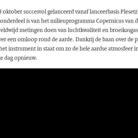
3 oktober succesvol gelanceerd vanaf lanceerbasis Pleset
ie onderdeel is van het milieuprogramma Copernicus van 
eldwijd metingen doen van luchtkwaliteit en broeikasga
r een omloop rond de aarde. Dankzij de baan over de 
het instrument in staat om zo de hele aardse atmosfeer in
lke dag opnieuw.