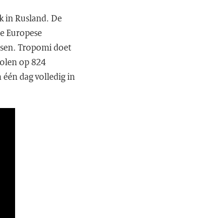
zk in Rusland. De
de Europese
ssen. Tropomi doet
polen op 824
 één dag volledig in