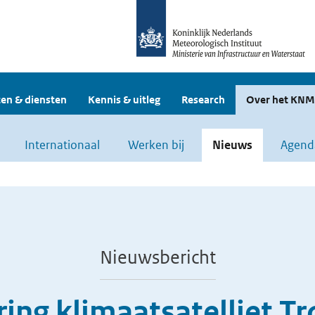
en & diensten
Kennis & uitleg
Research
Over het KNM
Internationaal
Werken bij
Nieuws
Agend
Nieuwsbericht
ring klimaatsatelliet T