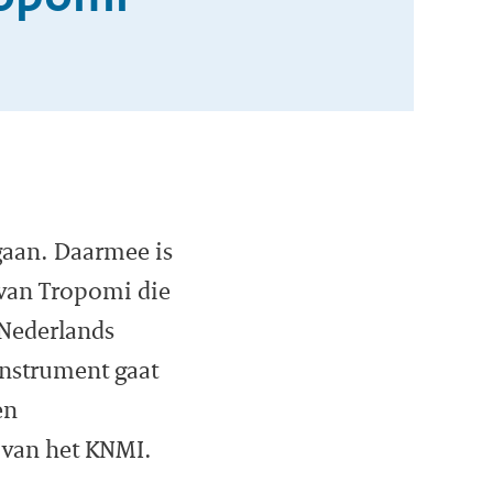
gaan. Daarmee is
 van Tropomi die
 Nederlands
instrument gaat
en
 van het KNMI.