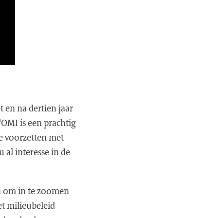
 en na dertien jaar
“OMI is een prachtig
ze voorzetten met
 al interesse in de
en om in te zoomen
et milieubeleid