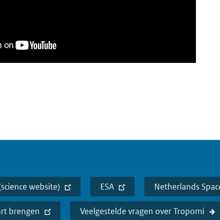
(science website)
ESA
Netherlands Space
art brengen
Veelgestelde vragen over Tropomi