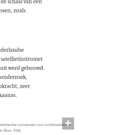
de schaal van een
ssen, zoals
ederlandse
satellietinstrumet
ooit werd gebouwd.
tonderzoek,
kracht, zeer
lkaanas.
derlandse ruimtevaart voor luchtkwaliteit en
t (Bron: ESA)