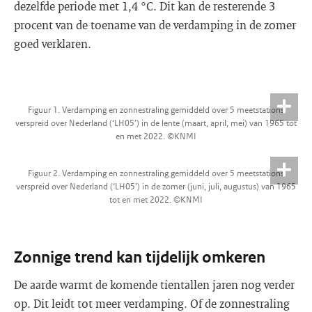
dezelfde periode met 1,4 °C. Dit kan de resterende 3
procent van de toename van de verdamping in de zomer
goed verklaren.
Figuur 1. Verdamping en zonnestraling gemiddeld over 5 meetstations
verspreid over Nederland (‘LH05’) in de lente (maart, april, mei) van 1965 tot
en met 2022. ©KNMI
Figuur 2. Verdamping en zonnestraling gemiddeld over 5 meetstations
verspreid over Nederland (‘LH05’) in de zomer (juni, juli, augustus) van 1965
tot en met 2022. ©KNMI
Zonnige trend kan tijdelijk omkeren
De aarde warmt de komende tientallen jaren nog verder
op. Dit leidt tot meer verdamping. Of de zonnestraling