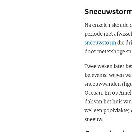
Sneeuwstor
Na enkele ijskoude 
periode met afwissel
sneeuwstorm
die dr
door metershoge sn
Twee weken later be
belevenis: wegen w
sneeuwwanden (figuu
Oceaan. En op Amela
dak van het huis va
wel een poolvlakte;
sneeuw.