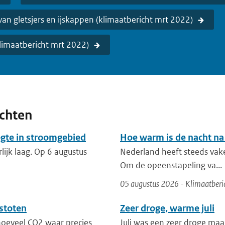
an gletsjers en ijskappen (klimaatbericht mrt 2022)
limaatbericht mrt 2022)
ichten
ogte in stroomgebied
Hoe warm is de nacht na
lijk laag. Op 6 augustus
Nederland heeft steeds vak
Om de opeenstapeling va...
05 augustus 2026 - Klimaatberi
stoten
Zeer droge, warme juli
 hoeveel CO2 waar precies
Juli was een zeer droge maa