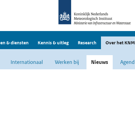
en & diensten
Kennis & uitleg
Research
Over het KNM
Internationaal
Werken bij
Nieuws
Agend