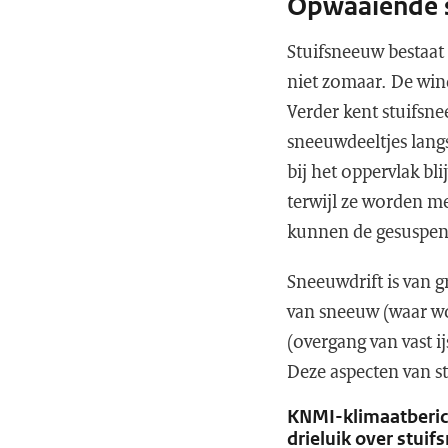
Opwaaiende 
Stuifsneeuw bestaat
niet zomaar. De win
Verder kent stuifsne
sneeuwdeeltjes langs
bij het oppervlak bl
terwijl ze worden m
kunnen de gesuspen
Sneeuwdrift is van g
van sneeuw (waar wo
(overgang van vast 
Deze aspecten van st
KNMI-klimaatberich
drieluik over stui