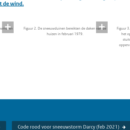
 de wind.
euwmuren
Figuur 2. De sneeuwduinen bereikten de daken van de
Figuur 3
huizen in februari 1979.
het o
stui
oppervl
Code rood voor sneeuwstorm Darcy (feb 2021)