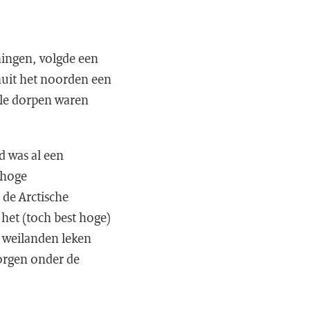
ningen, volgde een
anuit het noorden een
ele dorpen waren
d was al een
shoge
 de Arctische
et (toch best hoge)
 weilanden leken
orgen onder de