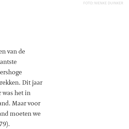
FOTO: NIENKE DUINKER
en van de
antste
tershoge
ekken. Dit jaar
 was het in
land. Maar voor
land moeten we
79).