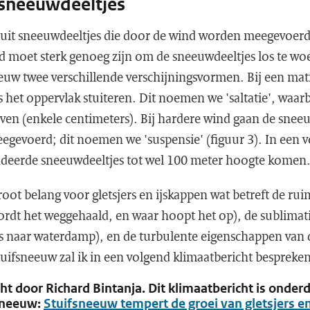
sneeuwdeeltjes
 uit sneeuwdeeltjes die door de wind worden meegevoerd.
d moet sterk genoeg zijn om de sneeuwdeeltjes los te wo
euw twee verschillende verschijningsvormen. Bij een mati
 het oppervlak stuiteren. Dit noemen we 'saltatie', waarbi
ijven (enkele centimeters). Bij hardere wind gaan de sne
eegevoerd; dit noemen we 'suspensie' (figuur 3). In een 
deerde sneeuwdeeltjes tot wel 100 meter hoogte komen
root belang voor gletsjers en ijskappen wat betreft de rui
rdt het weggehaald, en waar hoopt het op), de sublimat
ijs naar waterdamp), en de turbulente eigenschappen van 
uifsneeuw zal ik in een volgend klimaatbericht bespreken
t door Richard Bintanja. Dit klimaatbericht is onder
fsneeuw:
Stuifsneeuw tempert de groei van gletsjers e