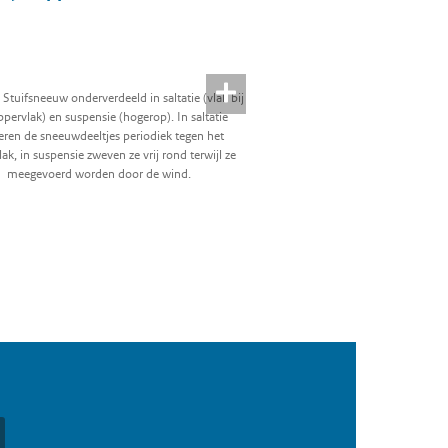
. Stuifsneeuw onderverdeeld in saltatie (vlak bij
ppervlak) en suspensie (hogerop). In saltatie
teren de sneeuwdeeltjes periodiek tegen het
ak, in suspensie zweven ze vrij rond terwijl ze
meegevoerd worden door de wind.