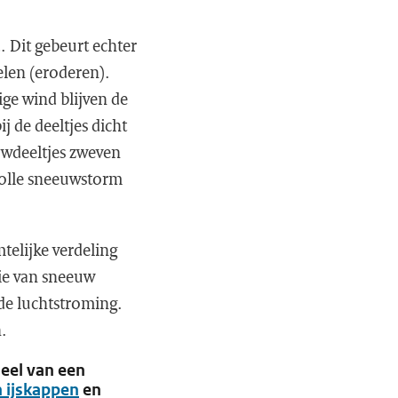
 Dit gebeurt echter
elen (eroderen).
ge wind blijven de
j de deeltjes dicht
euwdeeltjes zweven
volle sneeuwstorm
.
mtelijke verdeling
ie van sneeuw
de luchtstroming.
.
deel van een
n ijskappen
en