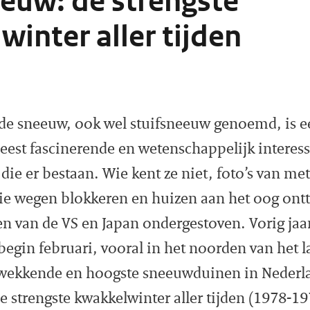
eeuw: de strengste
inter aller tijden
de sneeuw, ook wel stuifsneeuw genoemd, is e
est fascinerende en wetenschappelijk interess
e er bestaan. Wie kent ze niet, foto’s van me
e wegen blokkeren en huizen aan het oog onttr
n van de VS en Japan ondergestoven. Vorig jaar
begin februari, vooral in het noorden van het 
wekkende en hoogste sneeuwduinen in Neder
e strengste kwakkelwinter aller tijden (1978-19