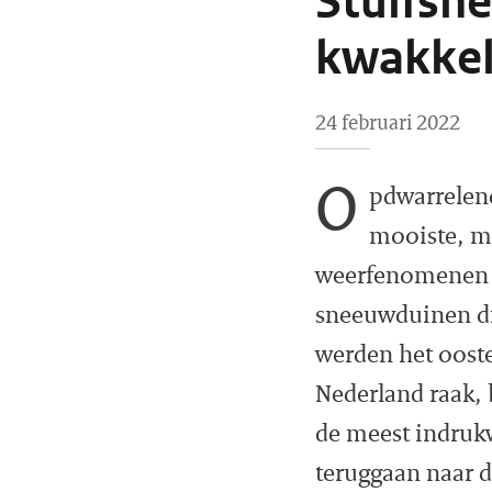
Stuifsn
kwakkelw
24 februari 2022
O
pdwarrelen
mooiste, me
weerfenomenen di
sneeuwduinen di
werden het ooste
Nederland raak, 
de meest indruk
teruggaan naar d