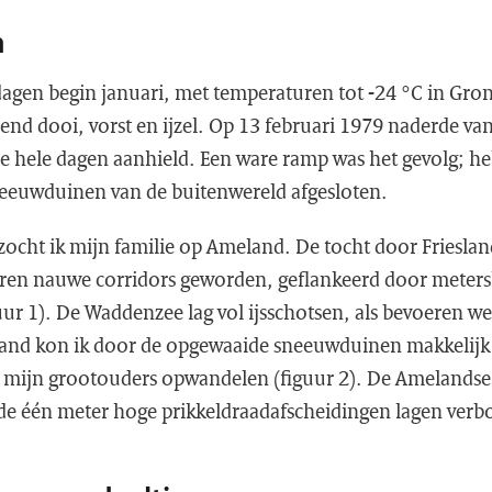
m
dagen begin januari, met temperaturen tot -24 °C in Gro
end dooi, vorst en ijzel. Op 13 februari 1979 naderde v
ie hele dagen aanhield. Een ware ramp was het gevolg; h
eeuwduinen van de buitenwereld afgesloten.
zocht ik mijn familie op Ameland. De tocht door Frieslan
aren nauwe corridors geworden, geflankeerd door meter
r 1). De Waddenzee lag vol ijsschotsen, als bevoeren we
nd kon ik door de opgewaaide sneeuwduinen makkelijk h
n mijn grootouders opwandelen (figuur 2). De Amelandse
 de één meter hoge prikkeldraadafscheidingen lagen verb