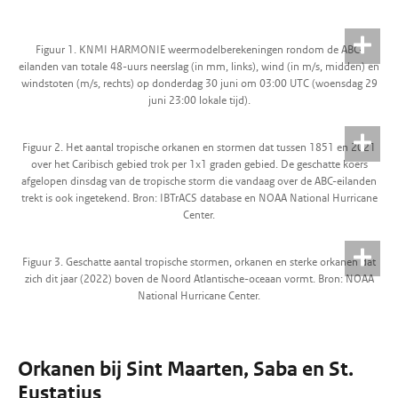
Figuur 1. KNMI HARMONIE weermodelberekeningen rondom de ABC-
eilanden van totale 48-uurs neerslag (in mm, links), wind (in m/s, midden) en
windstoten (m/s, rechts) op donderdag 30 juni om 03:00 UTC (woensdag 29
juni 23:00 lokale tijd).
Figuur 2. Het aantal tropische orkanen en stormen dat tussen 1851 en 2021
over het Caribisch gebied trok per 1x1 graden gebied. De geschatte koers
afgelopen dinsdag van de tropische storm die vandaag over de ABC-eilanden
trekt is ook ingetekend. Bron: IBTrACS database en NOAA National Hurricane
Center.
Figuur 3. Geschatte aantal tropische stormen, orkanen en sterke orkanen dat
zich dit jaar (2022) boven de Noord Atlantische-oceaan vormt. Bron: NOAA
National Hurricane Center.
Orkanen bij Sint Maarten, Saba en St.
Eustatius