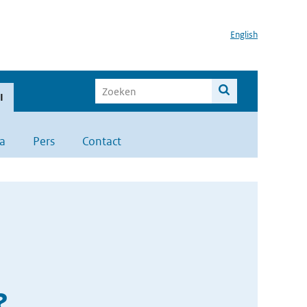
English
I
a
Pers
Contact
?