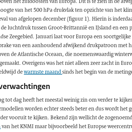
en het zuidoosten van Europa. Dit is te zien in de afwi
gte van het 500 hPa drukvlak ten opzichte van het kli
eval van afgelopen december (figuur 1). Hierin is inderda
n de luchtdruk tussen Groot-Brittannië en IJsland en een p
se Zeegebied. Januari laat voor Europa een soortgelijke 
sprake van een aanhoudend afwijkend drukpatroon met 
ven de Atlantische Oceaan, die noemenswaardig winterw
emaakt. Overigens was het niet alleen zeer zacht in Eur
eldwijd de
warmste maand
sinds het begin van de meting
verwachtingen
g tot dag heeft het meestal weinig zin om verder te kijken
modellen worden echter steeds beter en dus wordt het ge
rder vooruit te kijken. Bekend zijn wellicht de zogenoem
n
van het KNMI maar bijvoorbeeld het Europse weercen