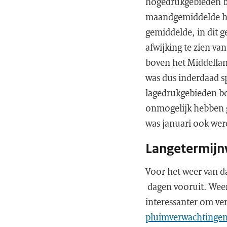
hogedrukgebieden bov
maandgemiddelde hoo
gemiddelde, in dit g
afwijking te zien va
boven het Middelland
was dus inderdaad 
lagedrukgebieden bo
onmogelijk hebben g
was januari ook wer
Langetermijn
Voor het weer van da
dagen vooruit. Weer
interessanter om ve
pluimverwachtinge