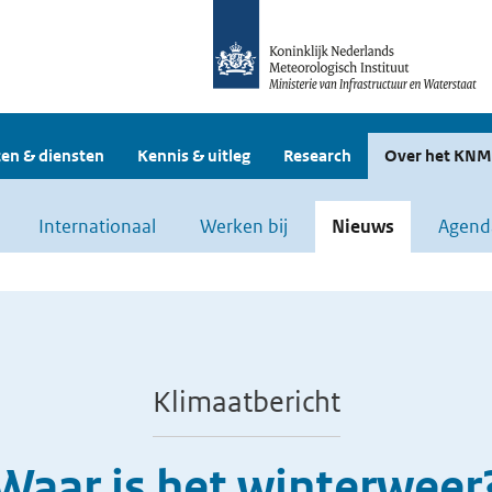
en & diensten
Kennis & uitleg
Research
Over het KNM
Internationaal
Werken bij
Nieuws
Agend
Klimaatbericht
Waar is het winterweer