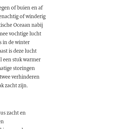
regen of buien en af
enachtig of winderig
ische Oceaan nabij
rmee vochtige lucht
 in de winter
st is deze lucht
al een stuk warmer
matige storingen
e twee verhinderen
k zacht zijn.
us zacht en
en