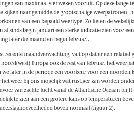
gen van maximaal vier weken vooruit. Op deze lange te
te kijken naar gemiddelde grootschalige weerpatronen, h
oorkomen van een bepaald weertype. Zo lieten de wekeli
al sinds begin januari een sterke indicatie zien voor ee
ing later die maand en begin februari.
t recente maandverwachting, valt op dat er een relatief g
 noord(west) Europa ook de rest van februari het weerpa
 we later in de periode een voorkeur voor een noordelijk
 het weer bij ons mogelijk wat rustiger kan worden onder
voer van zachte lucht vanaf de Atlantische Oceaan blijft
idelijk te zien aan een grotere kans op temperaturen bo
neerslaghoeveelheden boven normaal (figuur 2).