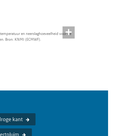
e temperatuur en neerslaghoeveelheid voor de
en. Bron: KNMI (ECMWF).
droge kant
ertpluim