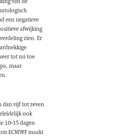
jking van de
matologisch
ad een negatieve
ositieve afwijking
verdeling zien. Er
hardnekkige
eer tot nu toe
opa, maar
en.
 dan vijf tot zeven
leidelijk ook
de 10-15 dagen
trum ECMWF maakt