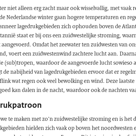
ter niet alleen erg zacht maar ook wisselvallig, met vaak 
n de Nederlandse winter gaan hogere temperaturen en reg
anneer lagedrukgebieden zich ophouden boven de Atlant
ttannië staat er bij ons een zuidwestelijke stroming, waa
 aangevoerd. Omdat het zeewater ten zuidwesten van ons
nd, voert een zuidwestenwind zachtere lucht aan. Daarnaa
de (sub)tropen, waardoor de aangevoerde lucht sowieso 
orgt de nabijheid van lagedrukgebieden ervoor dat er regel
flink wat regen ook veel bewolking en wind. Deze laatst
goed kan dalen in de nacht, waardoor ook de nachten vaa
drukpatroon
we te maken met zo'n zuidwestelijke stroming en is het d
rukgebieden hielden zich vaak op boven het noordwesten 