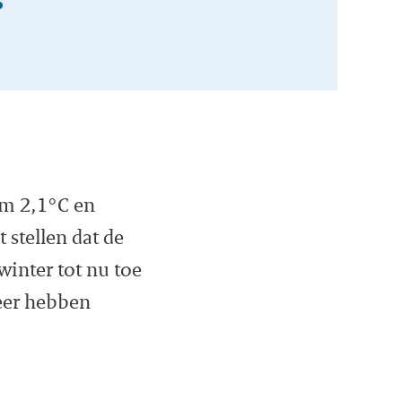
im 2,1°C en
stellen dat de
 winter tot nu toe
eer hebben