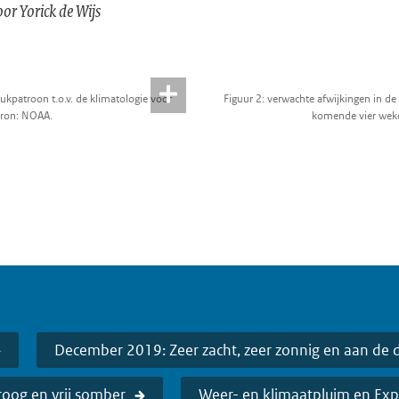
or Yorick de Wijs
ukpatroon t.o.v. de klimatologie voor
Figuur 2: verwachte afwijkingen in d
ron: NOAA.
komende vier wek
December 2019: Zeer zacht, zeer zonnig en aan de 
droog en vrij somber
Weer- en klimaatpluim en Exp