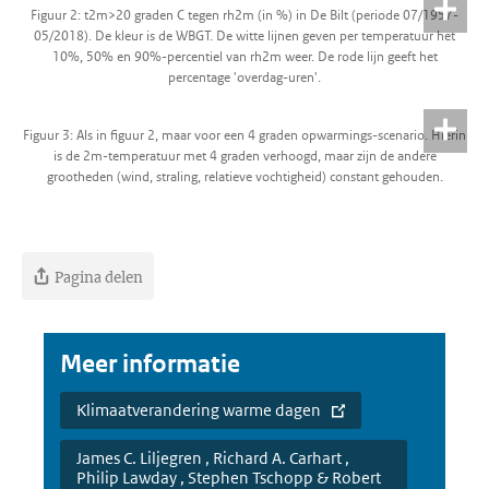
Figuur 2: t2m>20 graden C tegen rh2m (in %) in De Bilt (periode 07/1957-
05/2018). De kleur is de WBGT. De witte lijnen geven per temperatuur het
10%, 50% en 90%-percentiel van rh2m weer. De rode lijn geeft het
percentage 'overdag-uren'.
Figuur 3: Als in figuur 2, maar voor een 4 graden opwarmings-scenario. Hierin
is de 2m-temperatuur met 4 graden verhoogd, maar zijn de andere
grootheden (wind, straling, relatieve vochtigheid) constant gehouden.
Pagina delen
Meer informatie
Klimaatverandering warme dagen
James C. Liljegren , Richard A. Carhart ,
Philip Lawday , Stephen Tschopp & Robert