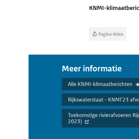
KNMI-klimaatberich
Pagina delen
Meer informatie
Alle KNMI-klimaatberichten
Rijkswaterstaat - KNMI'23 afvo
Toekomstige rivierafvoeren Rij
2023)