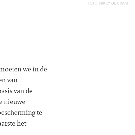
FOTO: NIKKY DE GRAAF
r moeten we in de
en van
asis van de
ze nieuwe
 bescherming te
arste het