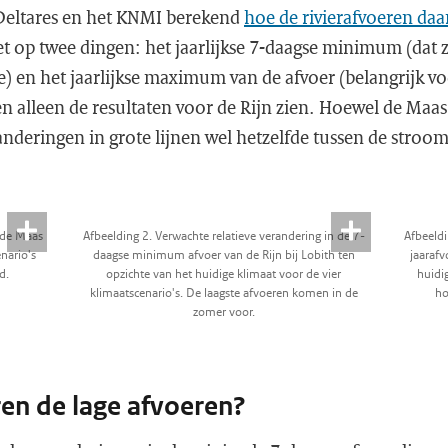
eltares en het KNMI berekend
hoe de rivierafvoeren da
let op twee dingen: het jaarlijkse 7-daagse minimum (dat z
e) en het jaarlijkse maximum van de afvoer (belangrijk v
ten alleen de resultaten voor de Rijn zien. Hoewel de Maa
randeringen in grote lijnen wel hetzelfde tussen de stro
 de Maas
Afbeelding 2. Verwachte relatieve verandering in de 7-
Afbeeld
nario's
daagse minimum afvoer van de Rijn bij Lobith ten
jaarafv
d.
opzichte van het huidige klimaat voor de vier
huidi
klimaatscenario's. De laagste afvoeren komen in de
ho
zomer voor.
en de lage afvoeren?