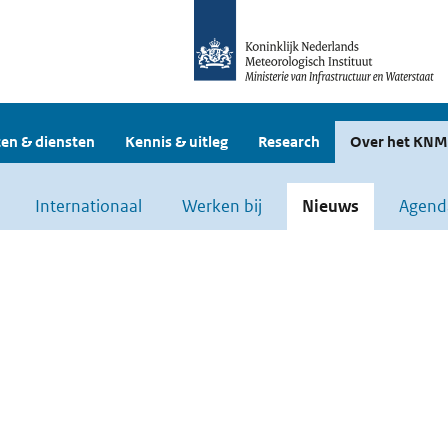
en & diensten
Kennis & uitleg
Research
Over het KNM
Internationaal
Werken bij
Nieuws
Agend