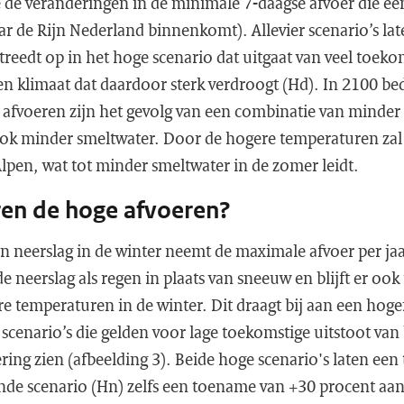
je de veranderingen in de minimale 7-daagse afvoer die een
ar de Rijn Nederland binnenkomt). Allevier scenario’s la
reedt op in het hoge scenario dat uitgaat van veel toeko
en klimaat dat daardoor sterk verdroogt (Hd). In 2100 be
e afvoeren zijn het gevolg van een combinatie van minder
ok minder smeltwater. Door de hogere temperaturen zal
 Alpen, wat tot minder smeltwater in de zomer leidt.
en de hoge afvoeren?
 neerslag in de winter neemt de maximale afvoer per jaa
de neerslag als regen in plaats van sneeuw en blijft er o
e temperaturen in de winter. Dit draagt bij aan een hoge
 scenario’s die gelden voor lage toekomstige uitstoot van
ring zien (afbeelding 3). Beide hoge scenario's laten ee
ende scenario (Hn) zelfs een toename van +30 procent aa