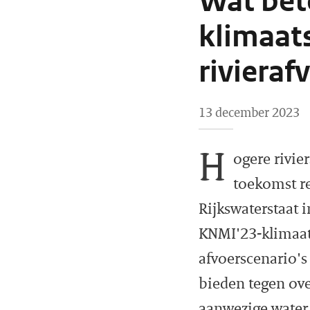
Wat bet
klimaats
rivieraf
13 december 2023
H
ogere rivie
toekomst r
Rijkswaterstaat 
KNMI'23-klimaats
afvoerscenario's
bieden tegen ove
aanwezige water 