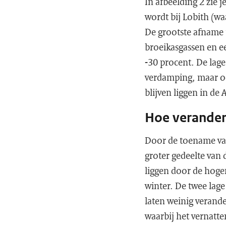
In afbeelding 2 zie 
wordt bij Lobith (wa
De grootste afname t
broeikasgassen en e
-30 procent. De lag
verdamping, maar o
blijven liggen in de
Hoe verander
Door de toename van
groter gedeelte van 
liggen door de hoger
winter. De twee lage
laten weinig verande
waarbij het vernatt