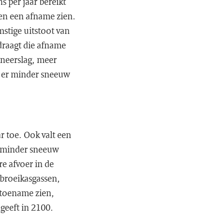
s per jaar bereikt
ten een afname zien.
mstige uitstoot van
draagt die afname
 neerslag, meer
 er minder sneeuw
r toe. Ook valt een
ok minder sneeuw
re afvoer in de
 broeikasgassen,
n toename zien,
ngeeft in 2100.