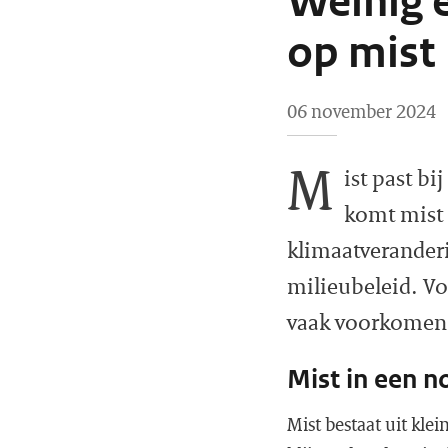
Weinig 
op mist
06 november 2024
M
ist past bi
komt mist 
klimaatveranderi
milieubeleid. Vo
vaak voorkomen 
Mist in een 
Mist bestaat uit kle