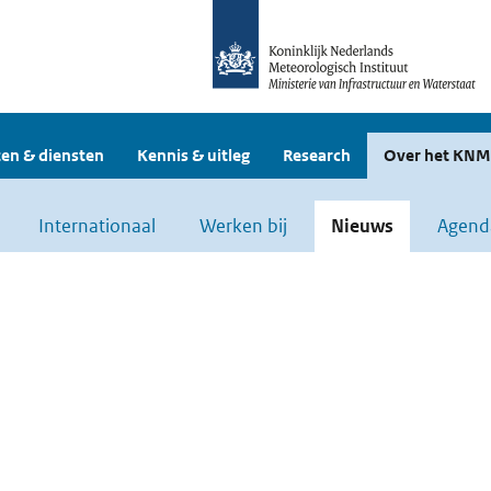
en & diensten
Kennis & uitleg
Research
Over het KNM
Internationaal
Werken bij
Nieuws
Agend