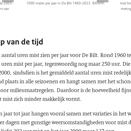
ode 2003-
1000 meter per jaar in De Bilt 1960-2023. ©KNMI
met het
ht van
meting
op van de tijd
t aantal uren mist zien per jaar voor De Bilt. Rond 1960 te
 uren mist per jaar, tegenwoordig nog maar 250 uur. Die 
 2000, sindsdien is het gemiddeld aantal uren mist redelij
ond plaats in alle seizoenen en hangt samen met het scho
oor milieumaatregelen. Daardoor is de hoeveelheid fijnst
 mist zich minder makkelijk vormt.
an jaar tot jaar hangen vooral samen met variaties in het
er dagen met gunstige weersomstandigheden voor mist d