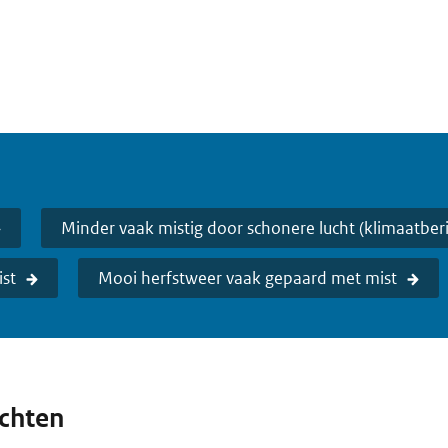
Minder vaak mistig door schonere lucht (klimaatber
st
Mooi herfstweer vaak gepaard met mist
ichten