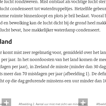
de lucht rondzweven. Mist ontstaat als vochtige lucht ste
ucht condenseert tot waterdruppeltjes. Hetzelfde gebeurt 
rme ruimte binnenloopt en plots je bril beslaat. Vooral b
d en bewolking kan de lucht dicht bij de grond heel makk
e lucht bevat, hoe makkelijker waterdamp condenseert.
rland
er komt mist zeer regelmatig voor, gemiddeld over het land
n per jaar. In het noordoosten van het land komen de me
 dagen per jaar), in Zeeland de minste (minder dan 30 dage
ets meer dan 70 mistdagen per jaar (afbeelding 1). De defi
zicht op die dag gedurende minstens een uur minder dan 1
aantal
Afbeelding 2. Aantal uur mist met zicht van minder dan
Afbeeld