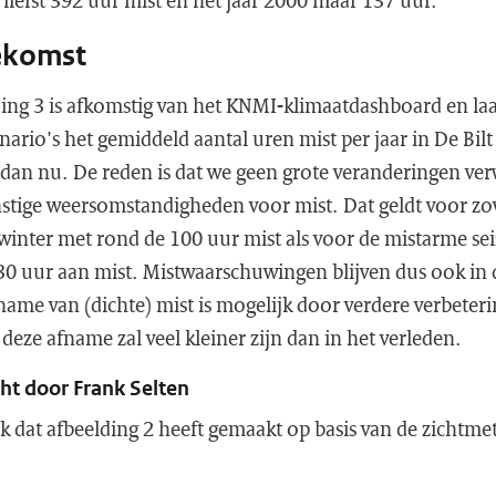
t liefst 392 uur mist en het jaar 2000 maar 137 uur.
oekomst
ding 3 is afkomstig van het KNMI-klimaatdashboard en laat
ario's het gemiddeld aantal uren mist per jaar in De Bil
 dan nu. De reden is dat we geen grote veranderingen ve
stige weersomstandigheden voor mist. Dat geldt voor zow
 winter met rond de 100 uur mist als voor de mistarme se
0 uur aan mist. Mistwaarschuwingen blijven dus ook in
fname van (dichte) mist is mogelijk door verdere verbeter
 deze afname zal veel kleiner zijn dan in het verleden.
ht door Frank Selten
 dat afbeelding 2 heeft gemaakt op basis van de zichtmet