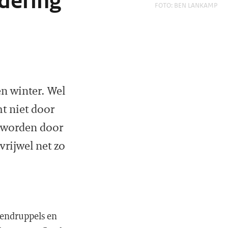
dering
FOTO: BEN LANKAMP
en winter. Wel
t niet door
geworden door
vrijwel net zo
egendruppels en