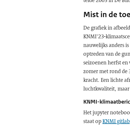
telde 2003 in De Bil
Mist in de t
De grafiek in afbeel
KNMI'23-klimaatscen
nauwelijks anders is
optreden van de gun
seizoenen herfst en
zomer met rond de 3
kracht. Een lichte a
luchtkwaliteit, maar
KNMI-klimaatberic
Het jupyter notebook
staat op
KNMI gitlab