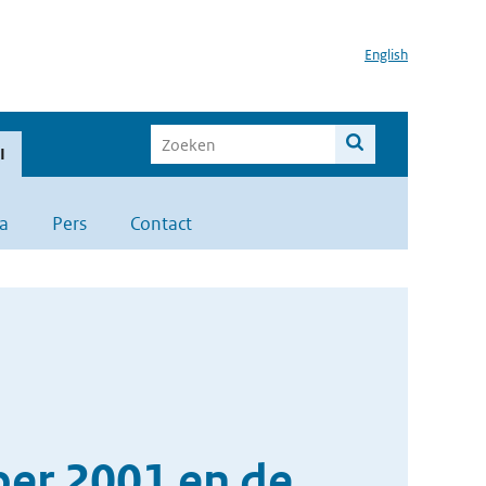
English
I
a
Pers
Contact
er 2001 en de