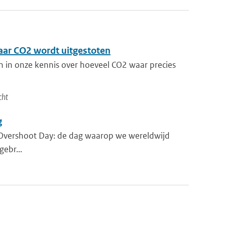
aar CO2 wordt uitgestoten
en in onze kennis over hoeveel CO2 waar precies
cht
g
Overshoot Day: de dag waarop we wereldwijd
ebr...