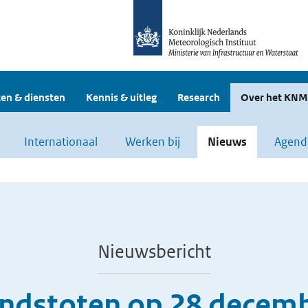
en & diensten
Kennis & uitleg
Research
Over het KNM
Internationaal
Werken bij
Nieuws
Agend
Nieuwsbericht
indstoten op 28 decemb