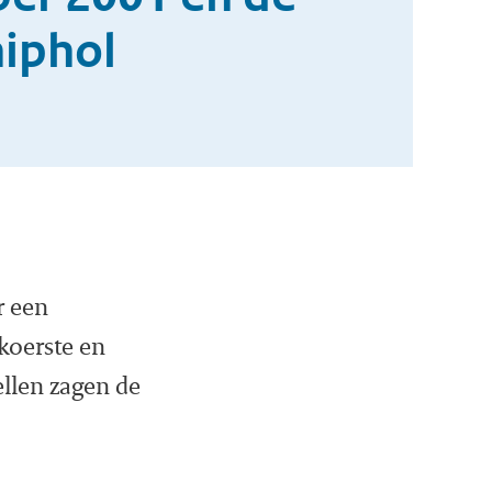
hiphol
r een
koerste en
llen zagen de