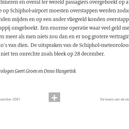
bineren en overal ter wereld passagiers overgeboekt op 
die op Schiphol-airport moesten overstappen werden zod
nden mijden en op een ander vliegveld konden overstap
ppij omgeboekt. Een enorme operatie waar veel geld me
len meer als men niets zou dan en er nog grotere vertrag
ico's van dien. De uitspraken van de Schiphol-meteoroloo
niet ten onrechte zoals bleek op 28 december.
rologen Geert Groen en Onno Hungerink
ecember 2001
De koers van de s