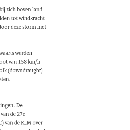
ij zich boven land
dden tot windkracht
door deze storm niet
nwaarts werden
toot van 158 km/h
wolk (downdraught)
eten.
wingen. De
 van de 27e
C) van de KLM over