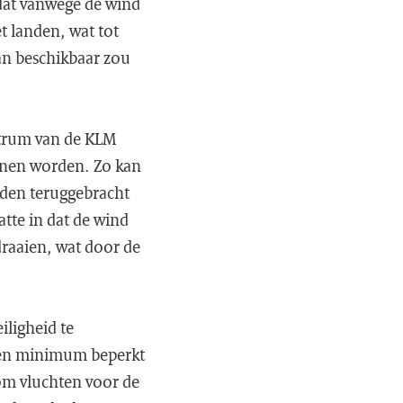
 dat vanwege de wind
t landen, wat tot
aan beschikbaar zou
ntrum van de KLM
unnen worden. Zo kan
rden teruggebracht
te in dat de wind
raaien, wat door de
iligheid te
een minimum beperkt
om vluchten voor de