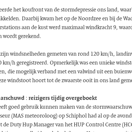
eerde het koufront van de stormdepressie ons land, waarb
kkelden. Daarbij kwam het op de Noordzee en bij de Wa
stations aan de kust werd maximaal windkracht 9, waar
n wordt gerekend.
s zijn windsnelheden gemeten van rond 120 km/h, landi
 km/h geregistreerd. Opmerkelijk was een unieke winds
den, die mogelijk verband met een valwind uit een buien
ze windstoot hoort tot de zwaarste ooit in ons land gem
aarschuwd
:
reizigers tijdig overgeboekt
heeft goed gebruik kunnen maken van de stormwaarschu
seur (MAS meteoroloog) op Schiphol had al op de avond
et de Duty Hup Manager van het HUP Control Centre (HC