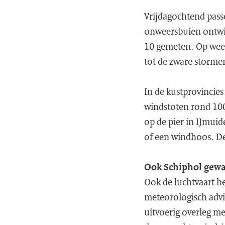
Vrijdagochtend pass
onweersbuien ontwi
10 gemeten. Op weer
tot de zware storme
In de kustprovincie
windstoten rond 100
op de pier in IJmui
of een windhoos. De
Ook Schiphol gew
Ook de luchtvaart 
meteorologisch advi
uitvoerig overleg m