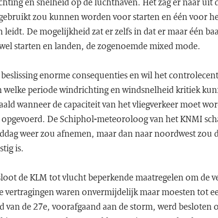
chting en snelheid op de luchthaven. Het zag er naar uit
 gebruikt zou kunnen worden voor starten en één voor he
leidt. De mogelijkheid zat er zelfs in dat er maar één b
owel starten en landen, de zogenoemde mixed mode.
n beslissing enorme consequenties en wil het controlece
in welke periode windrichting en windsnelheid kritiek k
ald wanneer de capaciteit van het vliegverkeer moet wo
opgevoerd. De Schiphol-meteoroloog van het KNMI schat
iddag weer zou afnemen, maar dan naar noordwest zou d
tig is.
sloot de KLM tot vlucht beperkende maatregelen om de ve
 vertragingen waren onvermijdelijk maar moesten tot 
 van de 27e, voorafgaand aan de storm, werd besloten 