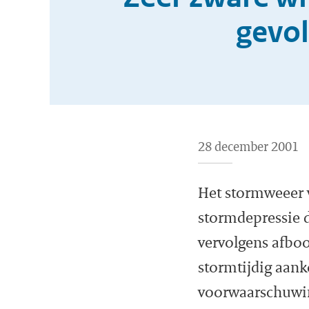
gevol
28 december 2001
Het stormweeer 
stormdepressie d
vervolgens afbo
stormtijdig aan
voorwaarschuwin