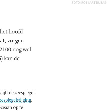
FOTO: ROB LARTER/BAS
 het hoofd
aat, zorgen
 2100 nog wel
6) kan de
lijft de zeespiegel
eespiegelstijging
,
oceaan op te