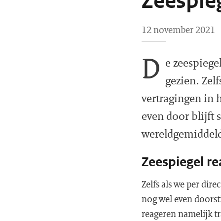
Zeespieg
12 november 2021
D
e zeespiege
gezien. Zelf
vertragingen in 
even door blijft 
wereldgemiddeld
Zeespiegel re
Zelfs als we per dir
nog wel even doorsti
reageren namelijk t