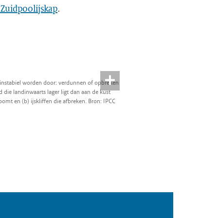
 Zuidpoolijskap
.
 instabiel worden door: verdunnen of opbreken
d die landinwaarts lager ligt dan aan de kust
oomt en (b) ijskliffen die afbreken. Bron: IPCC