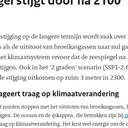
el stijgt door na 2100
lstijging op de langere termijn wordt vaak over
s als de uitstoot van broeikasgassen naar nul g
het klimaatsysteem ervoor dat de zeespiegel na
stijgen. Ook in het '2 graden' scenario (SSP1-2.
e stijging uitkomen op ruim 3 meter in 2300.
ageert traag op klimaatverandering
ect zouden stoppen met het uitstoten van broeikasgassen, b
jgen. De oceaan en de ijskappen, die betrokken zijn bij
z
raag op klimaatverandering. Het kost veel energie om de 