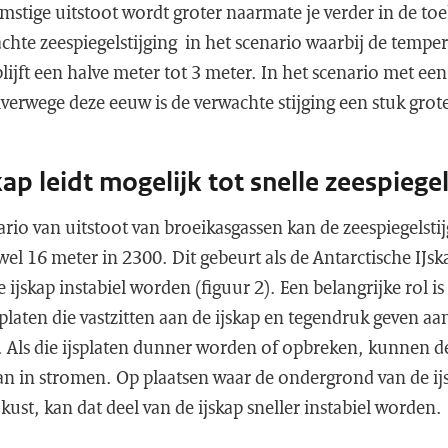
mstige uitstoot wordt groter naarmate je verder in de toe
achte zeespiegelstijging in het scenario waarbij de tempe
jft een halve meter tot 3 meter. In het scenario met een
verwege deze eeuw is de verwachte stijging een stuk grote
kap leidt mogelijk tot snelle zeespiegel
ario van uitstoot van broeikasgassen kan de zeespiegelsti
 wel 16 meter in 2300. Dit gebeurt als de Antarctische IJsk
 ijskap instabiel worden (figuur 2). Een belangrijke rol is
platen die vastzitten aan de ijskap en tegendruk geven aan
. Als die ijsplaten dunner worden of opbreken, kunnen de
an in stromen. Op plaatsen waar de ondergrond van de ij
 kust, kan dat deel van de ijskap sneller instabiel worden.