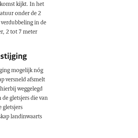
komst kijkt. In het
ratuur onder de 2
 verdubbeling in de
r, 2 tot 7 meter
stijging
jging mogelijk nóg
ap versneld afsmelt
 hierbij weggelegd
 de gletsjers die van
 gletsjers
skap landinwaarts