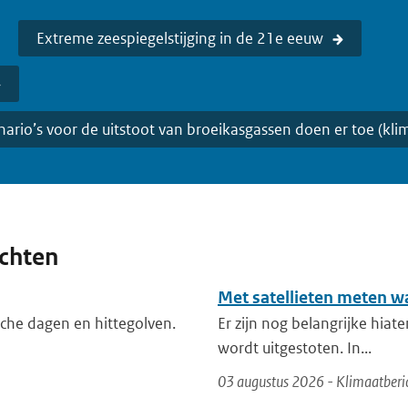
Extreme zeespiegelstijging in de 21e eeuw
ario’s voor de uitstoot van broeikasgassen doen er toe (kli
ichten
Met satellieten meten w
che dagen en hittegolven.
Er zijn nog belangrijke hiat
wordt uitgestoten. In...
03 augustus 2026 - Klimaatberi