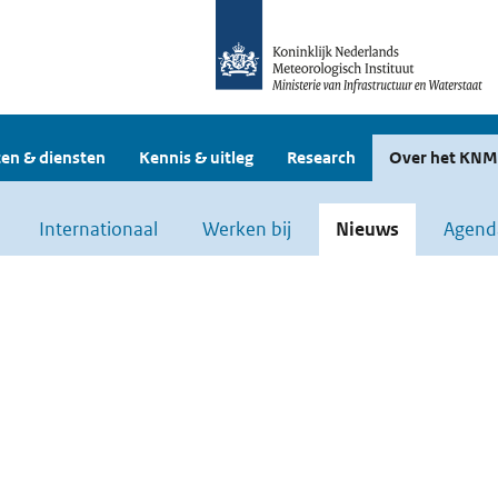
en & diensten
Kennis & uitleg
Research
Over het KNM
Internationaal
Werken bij
Nieuws
Agend