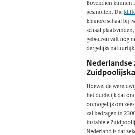
Bovendien kunnen ijs
gesmolten. Die
klif
kleinere schaal bij 
schaal plaatsvinden,
gebeuren valt nog ni
dergelijks natuurlij
Nederlandse z
Zuidpoolijsk
Hoewel de wereldwij
het duidelijk dat on
onmogelijk om zeespi
zal bedragen in 230
instabiele Zuidpooli
Nederland is dat zek