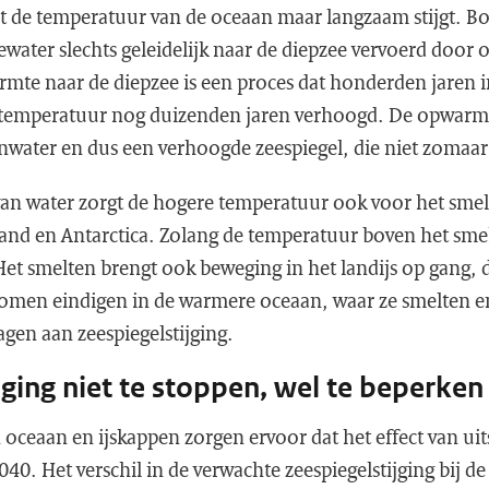
 de temperatuur van de oceaan maar langzaam stijgt. B
water slechts geleidelijk naar de diepzee vervoerd door
rmte naar de diepzee is een proces dat honderden jaren 
ntemperatuur nog duizenden jaren verhoogd. De opwarm
nwater en dus een verhoogde zeespiegel, die niet zomaar
 van water zorgt de hogere temperatuur ook voor het smel
nd en Antarctica. Zolang de temperatuur boven het smeltp
et smelten brengt ook beweging in het landijs op gang, d
stromen eindigen in de warmere oceaan, waar ze smelten 
agen aan zeespiegelstijging.
jging niet te stoppen, wel te beperken
n oceaan en ijskappen zorgen ervoor dat het effect van u
2040. Het verschil in de verwachte zeespiegelstijging bij de