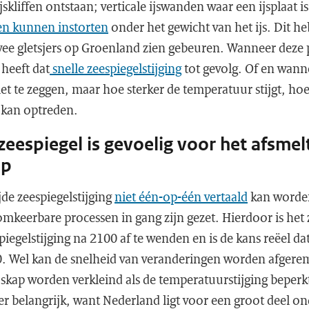
kliffen ontstaan; verticale ijswanden waar een ijsplaat i
fen kunnen instorten
onder het gewicht van het ijs. Dit h
twee gletsjers op Groenland zien gebeuren. Wanneer deze
 heeft dat
snelle zeespiegelstijging
tot gevolg. Of en wanne
et te zeggen, maar hoe sterker de temperatuur stijgt, hoe 
k kan optreden.
eespiegel is gevoelig voor het afsmel
ap
de zeespiegelstijging
niet één-op-één vertaald
kan worden
omkeerbare processen in gang zijn gezet. Hierdoor is het 
egelstijging na 2100 af te wenden en is de kans reëel da
0. Wel kan de snelheid van veranderingen worden afgere
jskap worden verkleind als de temperatuurstijging beperkt
er belangrijk, want Nederland ligt voor een groot deel o