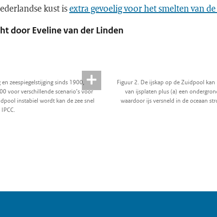
ederlandse kust is
extra gevoelig voor het smelten van de
t door Eveline van der Linden
n zeespiegelstijging sinds 1900,
Figuur 2. De ijskap op de Zuidpool kan
 voor verschillende scenario’s voor
van ijsplaten plus (a) een ondergron
idpool instabiel wordt kan de zee snel
waardoor ijs versneld in de oceaan str
: IPCC.