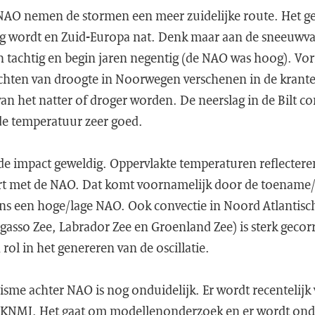
NAO nemen de stormen een meer zuidelijke route. Het ge
og wordt en Zuid-Europa nat. Denk maar aan de sneeuwval
en tachtig en begin jaren negentig (de NAO was hoog). Vor
ichten van droogte in Noorwegen verschenen in de krante
van het natter of droger worden. De neerslag in de Bilt c
de temperatuur zeer goed.
 de impact geweldig. Oppervlakte temperaturen reflectere
ert met de NAO. Dat komt voornamelijk door de toename
ens een hoge/lage NAO. Ook convectie in Noord Atlantisc
argasso Zee, Labrador Zee en Groenland Zee) is sterk geco
rol in het genereren van de oscillatie.
isme achter NAO is nog onduidelijk. Er wordt recentelijk
et KNMI. Het gaat om modellenonderzoek en er wordt on