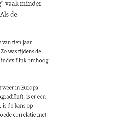
g" vaak minder
 Als de
van tien jaar.
. Zo was tijdens de
O index flink omhoog
t weer in Europa
radiënt), is er een
 is de kans op
goede correlatie met