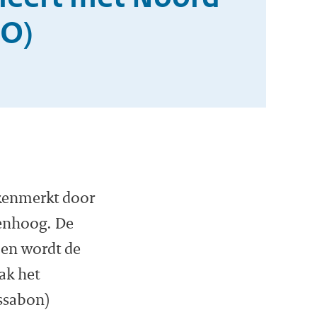
AO)
kenmerkt door
renhoog. De
n en wordt de
ak het
issabon)