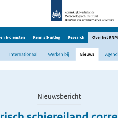
en & diensten
Kennis & uitleg
Research
Over het KNM
Internationaal
Werken bij
Nieuws
Agend
Nieuwsbericht
risch schiereiland corr