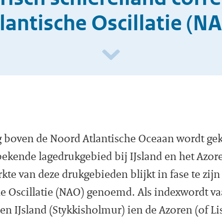
lantische Oscillatie (N
g boven de Noord Atlantische Oceaan wordt ge
bekende lagedrukgebied bij IJsland en het Azo
erkte van deze drukgebieden blijkt in fase te zij
e Oscillatie (NAO) genoemd. Als indexwordt va
sen IJsland (Stykkisholmur) ien de Azoren (of L