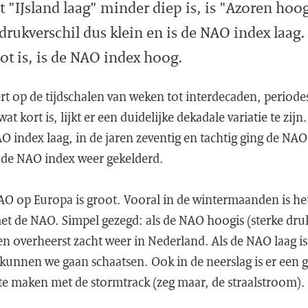
 "IJsland laag" minder diep is, is "Azoren hoo
 drukverschil dus klein en is de NAO index laag.
ot is, is de NAO index hoog.
t op de tijdschalen van weken tot interdecaden, periodes 
at kort is, lijkt er een duidelijke dekadale variatie te zijn
O index laag, in de jaren zeventig en tachtig ging de NA
is de NAO index weer gekelderd.
AO op Europa is groot. Vooral in de wintermaanden is he
t de NAO. Simpel gezegd: als de NAO hoogis (sterke drukg
en overheerst zacht weer in Nederland. Als de NAO laag is,
kunnen we gaan schaatsen. Ook in de neerslag is er een 
 te maken met de stormtrack (zeg maar, de straalstroom).