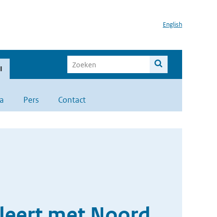
English
I
a
Pers
Contact
eleert met Noord