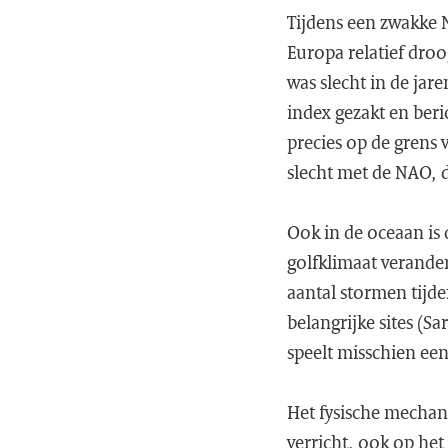
Tijdens een zwakke 
Europa relatief dro
was slecht in de jar
index gezakt en ber
precies op de grens 
slecht met de NAO, 
Ook in de oceaan is
golfklimaat verand
aantal stormen tijd
belangrijke sites (S
speelt misschien een 
Het fysische mechan
verricht, ook op h