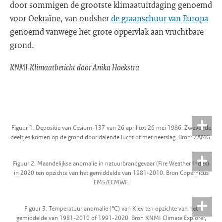
door sommigen de grootste klimaatuitdaging genoemd
voor Oekraïne, van oudsher
de graanschuur van Europa
genoemd vanwege het grote oppervlak aan vruchtbare
grond.
KNMI-Klimaatbericht door Anika Hoekstra
Figuur 1. Depositie van Cesium-137 van 26 april tot 26 mei 1986. Zwevende
deeltjes komen op de grond door dalende lucht of met neerslag. Bron: ZAMG.
Figuur 2. Maandelijkse anomalie in natuurbrandgevaar (Fire Weather Index)
in 2020 ten opzichte van het gemiddelde van 1981-2010. Bron Copernicus
EMS/ECMWF.
Figuur 3. Temperatuur anomalie (℃) van Kiev ten opzichte van het
gemiddelde van 1981-2010 of 1991-2020. Bron KNMI Climate Explorer,