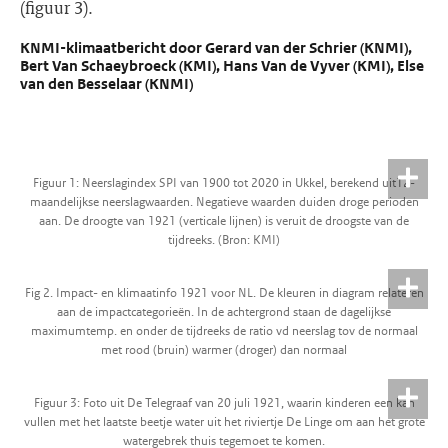
(figuur 3).
KNMI-klimaatbericht door Gerard van der Schrier (KNMI),
Bert Van Schaeybroeck (KMI), Hans Van de Vyver (KMI), Else
van den Besselaar (KNMI)
Figuur 1: Neerslagindex SPI van 1900 tot 2020 in Ukkel, berekend uit12-
maandelijkse neerslagwaarden. Negatieve waarden duiden droge perioden
aan. De droogte van 1921 (verticale lijnen) is veruit de droogste van de
tijdreeks. (Bron: KMI)
Fig 2. Impact- en klimaatinfo 1921 voor NL. De kleuren in diagram relateren
aan de impactcategorieën. In de achtergrond staan de dagelijkse
maximumtemp. en onder de tijdreeks de ratio vd neerslag tov de normaal
met rood (bruin) warmer (droger) dan normaal
Figuur 3: Foto uit De Telegraaf van 20 juli 1921, waarin kinderen een kan
vullen met het laatste beetje water uit het riviertje De Linge om aan het grote
watergebrek thuis tegemoet te komen.