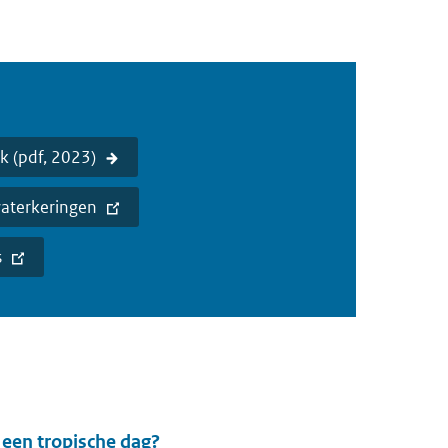
k (pdf, 2023)
waterkeringen
s
 een tropische dag?