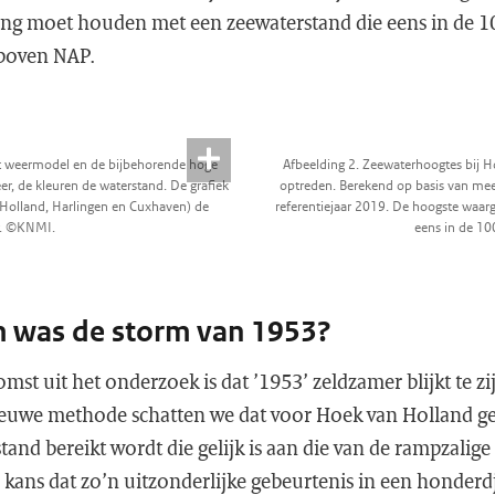
ing moet houden met een zeewaterstand die eens in de 1
 boven NAP.
et weermodel en de bijbehorende hoge
Afbeelding 2. Zeewaterhoogtes bij 
er, de kleuren de waterstand. De grafiek
optreden. Berekend op basis van me
n Holland, Harlingen en Cuxhaven) de
referentiejaar 2019. De hoogste waa
r. ©KNMI.
eens in de 10
 was de storm van 1953?
omst uit het onderzoek is dat ’1953’ zeldzamer blijkt te z
euwe methode schatten we dat voor Hoek van Holland ge
tand bereikt wordt die gelijk is aan die van de rampzalig
 kans dat zo’n uitzonderlijke gebeurtenis in een honderd