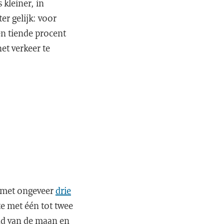
 kleiner, in
er gelijk: voor
én tiende procent
het verkeer te
g met ongeveer
drie
te met één tot twee
and van de maan en