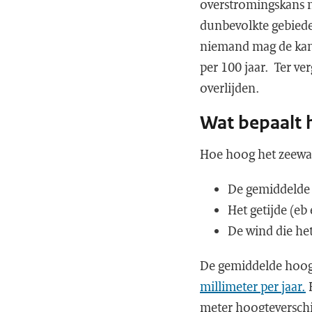
overstromingskans ma
dunbevolkte gebieden
niemand mag de kans
per 100 jaar. Ter ver
overlijden.
Wat bepaalt 
Hoe hoog het zeewat
De gemiddelde 
Het getijde (eb
De wind die he
De gemiddelde hoogt
millimeter per jaar.
H
meter hoogteverschil