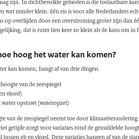
g zijn. In dichtbevolkte gebieden is die toelaatbare kans
 wat minder klein. Eén eis is voor alle Nederlanders echt
 op overlijden door een overstroming groter zijn dan é
gelijking, dat is ruim tien keer zo klein als de kans om in 
hoe hoog het water kan komen?
er kan komen, hangt af van drie dingen.
hoogte van de zeespiegel
 en vloed)
t water opstuwt (wateropzet)
e van de zeespiegel neemt toe door klimaatveranderin
et getijde zorgt voor variaties rond de gemiddelde hoog
 tussen eb en vloed. Deze variaties hangen af van de st