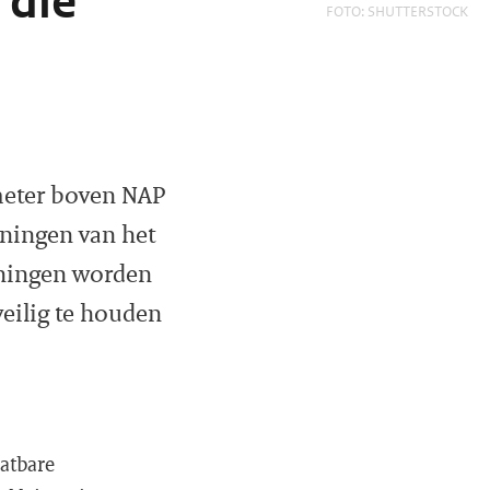
 die
FOTO: SHUTTERSTOCK
 meter boven NAP
keningen van het
eningen worden
veilig te houden
aatbare