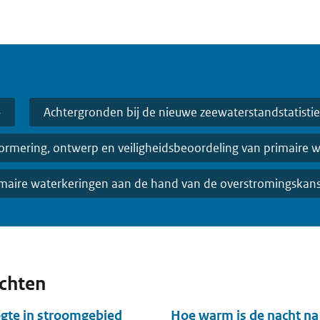
Achtergronden bij de nieuwe zeewaterstandstatistie
normering, ontwerp en veiligheidsbeoordeling van primaire 
imaire waterkeringen aan de hand van de overstromingskan
ichten
ogte in stroomgebied
Hoe warm is de nacht na