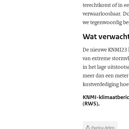
terechtkomt of in e
verwaarloosbaar. Do
we tegenwoordig bes
Wat verwach
De nieuwe KNMI23 k
van extreme stormvlo
in het lage uitstoot
meer dan een meter 
kustverdediging ho
KNMI-klimaatberic
(RWS),
Pagina delen