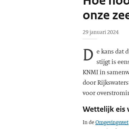
Hoe hoo
onze ze
29 januari 2024
D
e kans dat 
stijgt is ee
KNMI in samenwe
door Rijkswaters
voor overstromi
Wettelijk eis
In de
Omgevingswet