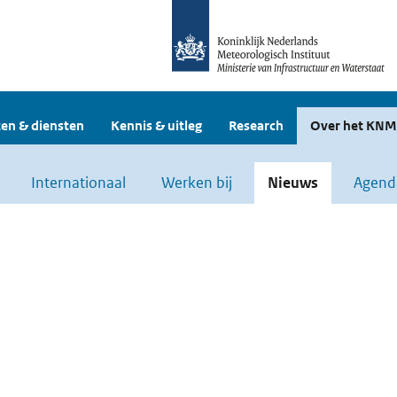
en & diensten
Kennis & uitleg
Research
Over het KNM
Internationaal
Werken bij
Nieuws
Agend