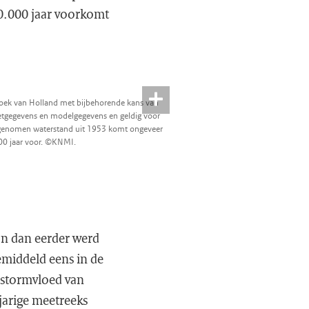
0.000 jaar voorkomt
Hoek van Holland met bijbehorende kans van
etgegevens en modelgegevens en geldig voor
rgenomen waterstand uit 1953 komt ongeveer
00 jaar voor. ©KNMI.
ijn dan eerder werd
middeld eens in de
e stormvloed van
jarige meetreeks