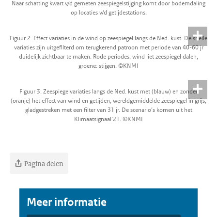
Naar schatting kwart v/d gemeten zeespiegelstijging komt door bodemdaling
op locaties v/d getijdestations.
Figuur 2. Effect variaties in de wind op zeespiegel langs de Ned. kust. De snelle
variaties zijn uitgefilterd om terugkerend patroon met periode van 40-60 jr
duidelijk zichtbaar te maken. Rode periodes: wind liet zeespiegel dalen,
groene: stijgen. ©KNMI
Figuur 3. Zeespiegelvariaties langs de Ned. kust met (blauw) en zonder
(oranje) het effect van wind en getijden, wereldgemiddelde zeespiegel in grijs,
gladgestreken met een filter van 31 jr. De scenario’s komen uit het
Klimaatsignaal’21. ©KNMI
Pagina delen
Meer informatie