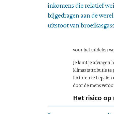
inkomens die relatief we
bijgedragen aan de were
uitstoot van broeikasgas
voor het uitdelen v
Je kunt je afvragen 
klimaatattributie te
factoren te bepale
door de mens veroor
Het risico o