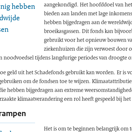
aangekondigd. Het hoofddoel van het 
inig hebben
bieden aan landen met lage inkomens d
ldwijde
hebben bijgedragen aan de wereldwijd
sen
broeikasgassen. Dit fonds kan bijvoo
gebruikt voor het opnieuw bouwen v
ziekenhuizen die zijn verwoest door 
an noodvoedsel tijdens langdurige periodes van droogte o
hoe geld uit het Schadefonds gebruikt kan worden. Er is 
 gebruiken om de fondsen toe te wijzen. Klimaatattributi
n die hebben bijgedragen aan extreme weersomstandighe
zaakte klimaatverandering een rol heeft gespeeld bij het
p rampen
Het is om te beginnen belangrijk om 