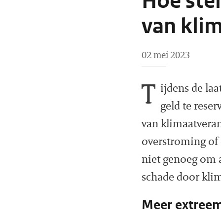
Hoe stel
van kli
02 mei 2023
T
ijdens de la
geld te reser
van klimaatverand
overstroming of
niet genoeg om a
schade door kli
Meer extreem