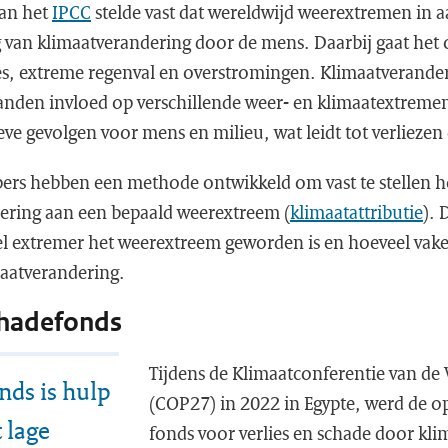
van het
IPCC
stelde vast dat wereldwijd weerextremen in aa
 van klimaatverandering door de mens. Daarbij gaat het
es, extreme regenval en overstromingen. Klimaatverander
anden invloed op verschillende weer- en klimaatextremen
eve gevolgen voor mens en milieu, wat leidt tot verliezen
rs hebben een methode ontwikkeld om vast te stellen ho
dering aan een bepaald weerextreem (
klimaatattributie
). 
el extremer het weerextreem geworden is en hoeveel vake
aatverandering.
chadefonds
Tijdens de Klimaatconferentie van de 
nds is hulp
(COP27) in 2022 in Egypte, werd de o
 lage
fonds voor verlies en schade door kl