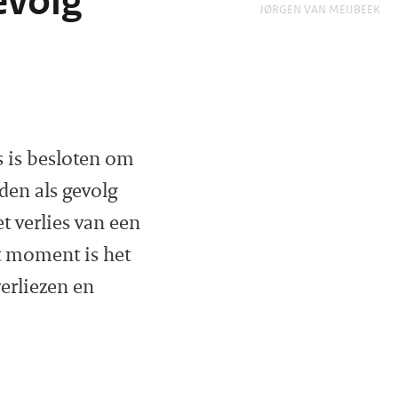
evolg
JØRGEN VAN MEIJBEEK
s is besloten om
jden als gevolg
t verlies van een
t moment is het
erliezen en