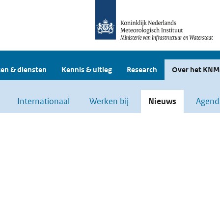
en & diensten
Kennis & uitleg
Research
Over het KNM
Internationaal
Werken bij
Nieuws
Agend