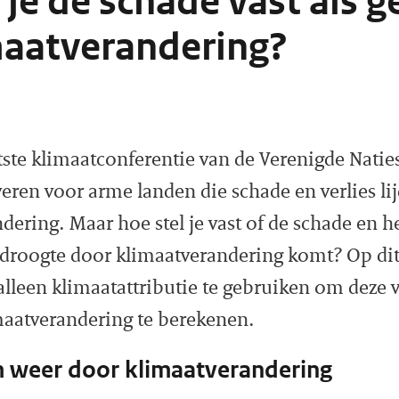
 je de schade vast als g
maatverandering?
atste klimaatconferentie van de Verenigde Natie
veren voor arme landen die schade en verlies li
ering. Maar hoe stel je vast of de schade en he
 droogte door klimaatverandering komt? Op di
lleen klimaatattributie te gebruiken om deze v
maatverandering te berekenen.
 weer door klimaatverandering