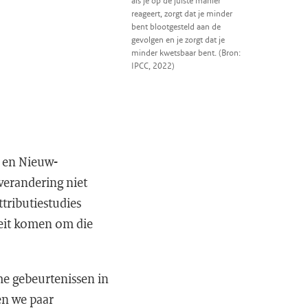
als je op de juiste manier
reageert, zorgt dat je minder
bent blootgesteld aan de
gevolgen en je zorgt dat je
minder kwetsbaar bent. (Bron:
IPCC, 2022)
a en Nieuw-
verandering niet
tributiestudies
teit komen om die
me gebeurtenissen in
en we paar