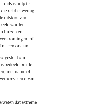
fonds is hulp te
ie relatief weinig
e uitstoot van
rbeeld worden
an huizen en
overstromingen, of
f na een orkaan.
voorgesteld om
e is bedoeld om de
den, met name of
 veroorzaken ervan.
te weten dat extreme