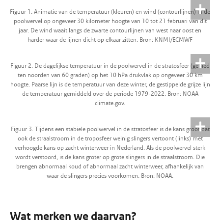
Figuur 1. Animatie van de temperatuur (kleuren) en wind (contourlijnen) in de
poolwervel op ongeveer 30 kilometer hoogte van 10 tot 21 februari van dit
jaar. De wind waait langs de zwarte contourlijnen van west naar oost en
harder waar de lijnen dicht op elkaar zitten. Bron: KNMI/ECMWF
Figuur 2. De dagelijkse temperatuur in de poolwervel in de stratosfeer (gebied
ten noorden van 60 graden) op het 10 hPa drukvlak op ongeveer 30 km
hoogte. Paarse lijn is de temperatuur van deze winter, de gestippelde grijze lijn
de temperatuur gemiddeld over de periode 1979-2022. Bron: NOAA
climate.gov.
Figuur 3. Tijdens een stabiele poolwervel in de stratosfeer is de kans groot dat
ook de straalstroom in de troposfeer weinig slingers vertoont (links) met
verhoogde kans op zacht winterweer in Nederland. Als de poolwervel sterk
wordt verstoord, is de kans groter op grote slingers in de straalstroom. Die
brengen abnormaal koud of abnormaal zacht winterweer, afhankelijk van
waar de slingers precies voorkomen. Bron: NOAA.
Wat merken we daarvan?