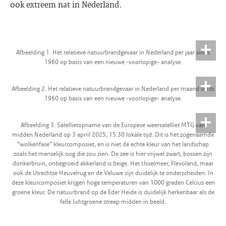
ook extreem nat in Nederland.
Afbeelding 1. Het relatieve natuurbrandgevaar in Nederland per jaar sinds
1960 op basis van een nieuwe -voorlopige- analyse.
Afbeelding 2. Het relatieve natuurbrandgevaar in Nederland per maand sinds
1960 op basis van een nieuwe -voorlopige- analyse.
Afbeelding 3. Satellietopname van de Europese weersatelliet MTG van
midden Nederland op 3 apriil 2025, 15:30 lokale tijd. Dit is het zogenaamde
“wolkenfase” kleurcomposiet, en is niet de echte kleur van het landschap
zoals het menselijk oog die zou zien. De zee is hier vrijwel zwart, bossen zijn
donkerbruin, onbegroeid akkerland is beige. Het IJsselmeer, Flevoland, maar
ook de Utrechtse Heuvelrug en de Veluwe zijn duidelijk te onderscheiden. In
deze kleurcomposiet krijgen hoge temperaturen van 1000 graden Celcius een
groene kleur. De natuurbrand op de Eder Heide is duidelijk herkenbaar als de
felle lichtgroene streep midden in beeld.