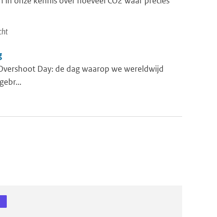
en in onze kennis over hoeveel CO2 waar precies
cht
g
Overshoot Day: de dag waarop we wereldwijd
ebr...