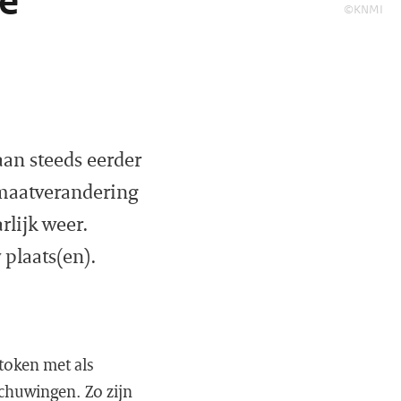
e
©KNMI
an steeds eerder
maatverandering
lijk weer.
 plaats(en).
token met als
chuwingen. Zo zijn