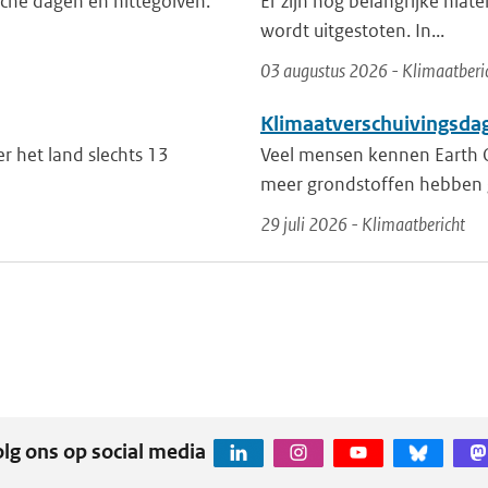
che dagen en hittegolven.
Er zijn nog belangrijke hiat
wordt uitgestoten. In...
03 augustus 2026 - Klimaatberi
Klimaatverschuivingsda
r het land slechts 13
Veel mensen kennen Earth 
meer grondstoffen hebben g
29 juli 2026 - Klimaatbericht
lg ons op social media