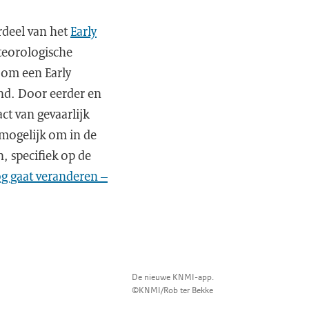
rdeel van het
Early
teorologische
 om een Early
nd. Door eerder en
t van gevaarlijk
mogelijk om in de
, specifiek op de
og gaat veranderen –
De nieuwe KNMI-app.
©KNMI/Rob ter Bekke