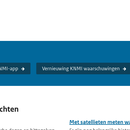
KNMI-app
Vernieuwing KNMI waarschuwingen
ichten
Met satellieten meten w