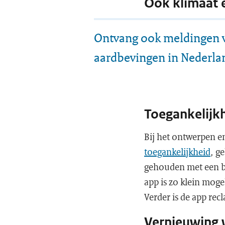
Ook klimaat 
Ontvang ook meldingen 
aardbevingen in Nederla
Toegankelij
Bij het ontwerpen e
toegankelijkheid
, g
gehouden met een br
app is zo klein mog
Verder is de app rec
Vernieuwing