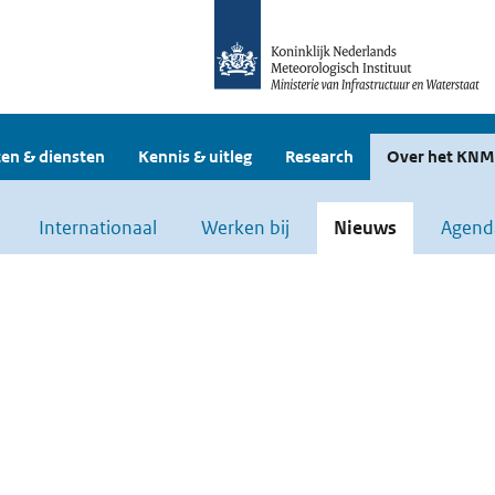
en & diensten
Kennis & uitleg
Research
Over het KNM
Internationaal
Werken bij
Nieuws
Agend