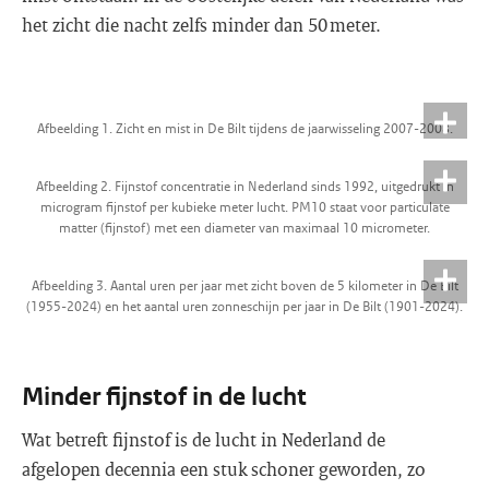
het zicht die nacht zelfs minder dan 50 meter.
Afbeelding 1. Zicht en mist in De Bilt tijdens de jaarwisseling 2007-2008.
Afbeelding 2. Fijnstof concentratie in Nederland sinds 1992, uitgedrukt in
microgram fijnstof per kubieke meter lucht. PM10 staat voor particulate
matter (fijnstof) met een diameter van maximaal 10 micrometer.
Afbeelding 3. Aantal uren per jaar met zicht boven de 5 kilometer in De Bilt
(1955-2024) en het aantal uren zonneschijn per jaar in De Bilt (1901-2024).
Minder fijnstof in de lucht
Wat betreft fijnstof is de lucht in Nederland de
afgelopen decennia een stuk schoner geworden, zo