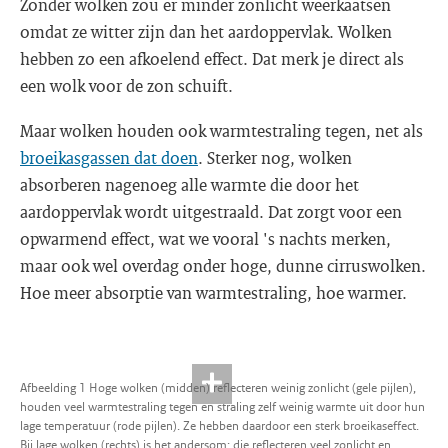
Zonder wolken zou er minder zonlicht weerkaatsen
omdat ze witter zijn dan het aardoppervlak. Wolken
hebben zo een afkoelend effect. Dat merk je direct als
een wolk voor de zon schuift.
Maar wolken houden ook warmtestraling tegen, net als
broeikasgassen dat doen
. Sterker nog, wolken
absorberen nagenoeg alle warmte die door het
aardoppervlak wordt uitgestraald. Dat zorgt voor een
opwarmend effect, wat we vooral 's nachts merken,
maar ook wel overdag onder hoge, dunne cirruswolken.
Hoe meer absorptie van warmtestraling, hoe warmer.
Afbeelding 1 Hoge wolken (midden) reflecteren weinig zonlicht (gele pijlen),
houden veel warmtestraling tegen en straling zelf weinig warmte uit door hun
lage temperatuur (rode pijlen). Ze hebben daardoor een sterk broeikaseffect.
Bij lage wolken (rechts) is het andersom: die reflecteren veel zonlicht en