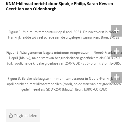
KNMI-klimaatbericht door Sjoukje Philip, Sarah Kew en
Geert Jan van Oldenborgh
Figuur 1. Minimum temperatuur op 6 april 2021. De nachtvorst in Noord-
Frankrijk leidde tot veel schade aan de uitgelopen wijnranken. Bron: E-OBS.
Figuur 2. Waargenomen laagste minimum temperatuur in Noord-Frankrijk na
1 april (blauw), na de start van het groeiseizoen gedefinieerd als GDD>250
(dik rood), na de kritieke groeifase van 250<GDD<350 (bruin). Bron: E-OBS.
Figuur 3. Berekende laagste minimum temperatuur in Noord-Frankrijk na 1
april berekend met klimaatmodellen (rood), na de start van het groeiseizoen
gedefinieerd als GDD>250 (blauw). Bron: EURO-CORDEX
Pagina delen